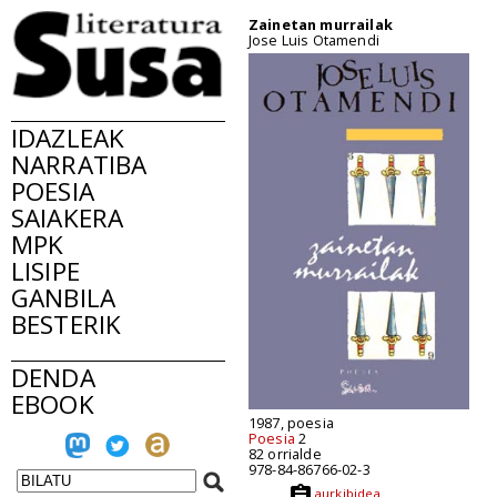
Zainetan murrailak
Jose Luis Otamendi
IDAZLEAK
NARRATIBA
POESIA
SAIAKERA
MPK
LISIPE
GANBILA
BESTERIK
DENDA
EBOOK
1987, poesia
Poesia
2
82 orrialde
978-84-86766-02-3
aurkibidea