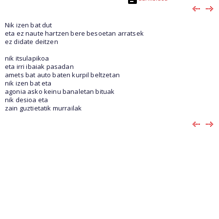
Nik izen bat dut
eta ez naute hartzen bere besoetan arratsek
ez didate deitzen
nik itsulapikoa
eta irri ibaiak pasadan
amets bat auto baten kurpil beltzetan
nik izen bat eta
agonia asko keinu banaletan bituak
nik desioa eta
zain guztietatik murrailak