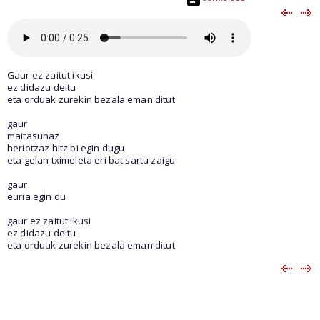
Gaur ez zaitut ikusi
ez didazu deitu
eta orduak zurekin bezala eman ditut
gaur
maitasunaz
heriotzaz hitz bi egin dugu
eta gelan tximeleta eri bat sartu zaigu
gaur
euria egin du
gaur ez zaitut ikusi
ez didazu deitu
eta orduak zurekin bezala eman ditut