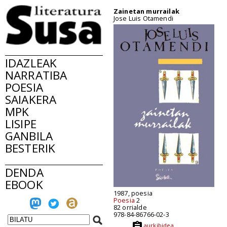
Zainetan murrailak
Jose Luis Otamendi
IDAZLEAK
NARRATIBA
POESIA
SAIAKERA
MPK
LISIPE
GANBILA
BESTERIK
DENDA
EBOOK
1987, poesia
Poesia
2
82 orrialde
978-84-86766-02-3
aurkibidea