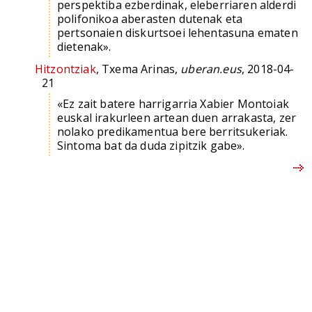
perspektiba ezberdinak, eleberriaren alderdi
polifonikoa aberasten dutenak eta
pertsonaien diskurtsoei lehentasuna ematen
dietenak».
Hitzontziak
, Txema Arinas,
uberan.eus
, 2018-04-
21
«Ez zait batere harrigarria Xabier Montoiak
euskal irakurleen artean duen arrakasta, zer
nolako predikamentua bere berritsukeriak.
Sintoma bat da duda zipitzik gabe».