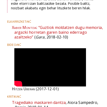
eske etorri izan balitzaizkie bezala. Posible balitz,
noizbait akabatu egin behar lituzkete beren hilak.
elkarrizketak:
Xabier Montoia:
“Guztiok moldatzen dugu memoria,
argazki horretan garen baino ederrago
azaltzeko”
(
Gara
, 2018-02-10)
bideoak:
Hitzen Uberan
(2017-12-01)
kritikak:
Tragediako maskaren dantza
, Aiora Sampedro,