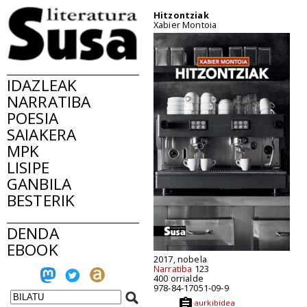
Hitzontziak
Xabier Montoia
IDAZLEAK
NARRATIBA
POESIA
SAIAKERA
MPK
LISIPE
GANBILA
BESTERIK
DENDA
EBOOK
2017, nobela
Narratiba
123
400 orrialde
978-84-17051-09-9
aurkibidea