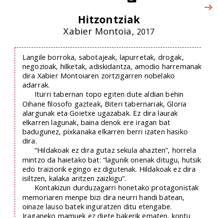
Hitzontziak
Xabier Montoia,
2017
Langile borroka, sabotajeak, lapurretak, drogak,
negozioak, hilketak, adiskidantza, amodio harremanak
dira Xabier Montoiaren zortzigarren nobelako
adarrak.
Iturri tabernan topo egiten dute aldian behin
Oihane filosofo gazteak, Biteri tabernariak, Gloria
alargunak eta Goietxe ugazabak. Ez dira laurak
elkarren lagunak, baina denok ere iragan bat
badugunez, pixkanaka elkarren berri izaten hasiko
dira.
“Hildakoak ez dira gutaz sekula ahazten”, horrela
mintzo da haietako bat: “lagunik onenak ditugu, hutsik
edo traiziorik egingo ez digutenak. Hildakoak ez dira
isiltzen, kalaka aritzen zaizkigu”.
Kontakizun durduzagarri honetako protagonistak
memoriaren menpe bizi dira neurri handi batean,
oinaze lauso batek inguratzen ditu etengabe.
Iraganeko mamuek ez diete bakerik ematen, kontu