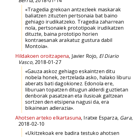
Berria
, 2018-01-14
«Tragedia grekoan antzezleek maskarak
baliatzen zituzten pertsonaia bat baino
gehiago irudikatzeko. Tragedia zaharrean
nola, pertsonaiek prototipoak irudikatzen
dituzte, baina prototipo horien
kontraesanak arakatuz gustura dabil
Montoia».
Hildakoen oroitzapena
, Javier Rojo,
El Diario
Vasco
, 2018-01-27
«Gauza askoz gehiago eskaintzen ditu
nobela honek, zertzelada asko, halako liburu
aberats bati dagokionez. Edonola ere,
liburuan topatzen ditugun alderdi guztietan
denborak pasatzean eta ilusioak galtzean
sortzen den etsipena nagusi da, era
bikainean adierazia».
Ahotsen arteko elkartasuna
, Iratxe Esparza,
Gara
,
2018-02-10
«Ukitzekoak ere badira testuko ahotsen