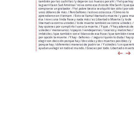
también por las cuchillas / y dejaron sus huesos por ahí. / Y el que hoy 
la guerrilla en Sud América / no va como ese chico de Khe Sanh / que qu
comprarse un grabador. / Y el pobre bestia se alquiló tan sólo / por cob
unos dólares de más. / Pero Señores / esto es otra cosa. / Cómo no lo
aprendieron en Vietnam. / Esto se llama libertad o muerte / y para m
ésa / no es una linda frase y nada más / es Libertad o Muerte / y lo de
libertad va contra ustedes / lo de muerte también va contra ustedes. /
hay quienes por cumplirlo / van a la muerte. / Y qué. / Y hay además de
ustedes / mercenarios / cipayos / vendepatrias / sicarios y malinches /
imbéciles / que también son el blanco de esa frase / que también tien
por opción la muerte. / Y hay ‒Señores‒ / seguro / quién lo duda / hay q
elegir con decisión porque hay / dos vidas y dos muertes posibles / y
porque hay / diferentes maneras de pudrirse. / Y ustedes / sin quererlo
ayudan a elegir en todo el mundo. / Gracias por todo. Libertad o muert