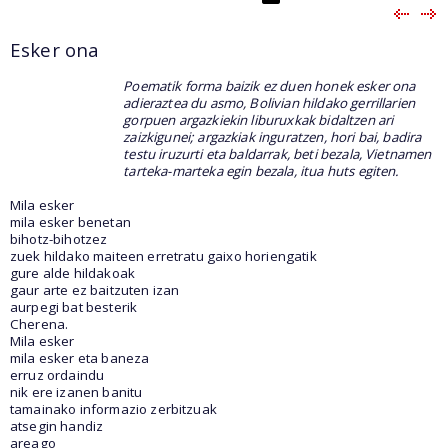
Esker ona
Poematik forma baizik ez duen honek esker ona
adieraztea du asmo, Bolivian hildako gerrillarien
gorpuen argazkiekin liburuxkak bidaltzen ari
zaizkigunei; argazkiak inguratzen, hori bai, badira
testu iruzurti eta baldarrak, beti bezala, Vietnamen
tarteka-marteka egin bezala, itua huts egiten.
Mila esker
mila esker benetan
bihotz-bihotzez
zuek hildako maiteen erretratu gaixo horiengatik
gure alde hildakoak
gaur arte ez baitzuten izan
aurpegi bat besterik
Cherena.
Mila esker
mila esker eta baneza
erruz ordaindu
nik ere izanen banitu
tamainako informazio zerbitzuak
atsegin handiz
areago