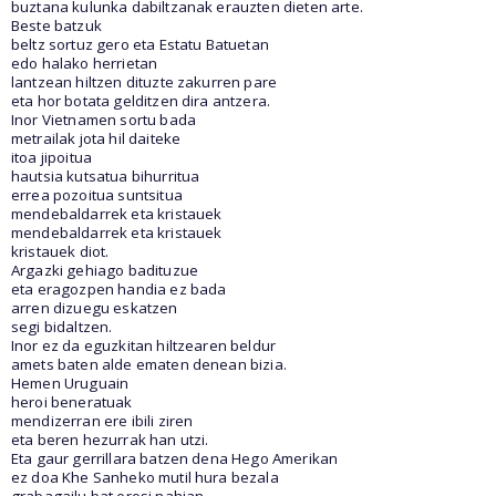
buztana kulunka dabiltzanak erauzten dieten arte.
Beste batzuk
beltz sortuz gero eta Estatu Batuetan
edo halako herrietan
lantzean hiltzen dituzte zakurren pare
eta hor botata gelditzen dira antzera.
Inor Vietnamen sortu bada
metrailak jota hil daiteke
itoa jipoitua
hautsia kutsatua bihurritua
errea pozoitua suntsitua
mendebaldarrek eta kristauek
mendebaldarrek eta kristauek
kristauek diot.
Argazki gehiago badituzue
eta eragozpen handia ez bada
arren dizuegu eskatzen
segi bidaltzen.
Inor ez da eguzkitan hiltzearen beldur
amets baten alde ematen denean bizia.
Hemen Uruguain
heroi beneratuak
mendizerran ere ibili ziren
eta beren hezurrak han utzi.
Eta gaur gerrillara batzen dena Hego Amerikan
ez doa Khe Sanheko mutil hura bezala
grabagailu bat erosi nahian.