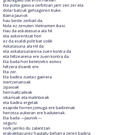
Eta piztia gaixoa zerbitzari jarri zen zer eta
dolar batzuk gehiagoren truke.
Baina Jaunok
hau beste zerbait da.
Nola ez zenuten Vietnamen ikasi.
Hau da askatasuna ala hil
eta askorentzat hori
ez da esaldi polit bat soilik
Askatasuna ala Hil da
eta askatasunarena zuen kontra da
eta hiltzearena ere zuen kontra da.
Eta bada hori betetzeko asmoz
hiltzera doanik ere.
Eta zer.
Eta badira zuetaz gainera
mertzenarioak
zipaioak
herrisaltzaileak
sikarioak eta malintxeak
eta badira ergelak
esapide horren jomuga ere badirenak
heriotza aukeran ere badutenak.
Eta bada —Jaunok—
seguru
nork jarriko du zalantzan
erabakitasunez hautatu beharra zeren badira