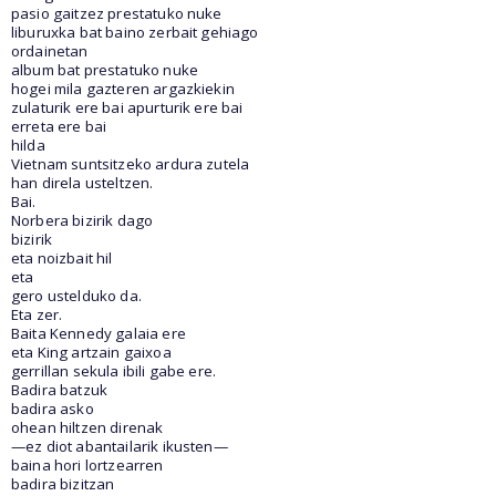
pasio gaitzez prestatuko nuke
liburuxka bat baino zerbait gehiago
ordainetan
album bat prestatuko nuke
hogei mila gazteren argazkiekin
zulaturik ere bai apurturik ere bai
erreta ere bai
hilda
Vietnam suntsitzeko ardura zutela
han direla usteltzen.
Bai.
Norbera bizirik dago
bizirik
eta noizbait hil
eta
gero ustelduko da.
Eta zer.
Baita Kennedy galaia ere
eta King artzain gaixoa
gerrillan sekula ibili gabe ere.
Badira batzuk
badira asko
ohean hiltzen direnak
—ez diot abantailarik ikusten—
baina hori lortzearren
badira bizitzan