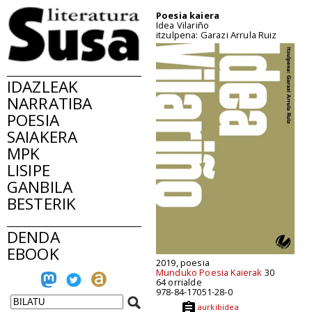
Poesia kaiera
Idea Vilariño
itzulpena: Garazi Arrula Ruiz
IDAZLEAK
NARRATIBA
POESIA
SAIAKERA
MPK
LISIPE
GANBILA
BESTERIK
DENDA
EBOOK
2019, poesia
Munduko Poesia Kaierak
30
64 orrialde
978-84-17051-28-0
aurkibidea