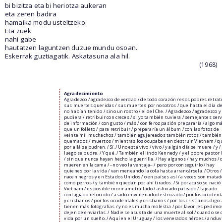
bi bizitza eta bi heriotza aukeran
eta zeren badira
hamaika modu usteltzeko.
Eta zuek
nahi gabe
hautatzen laguntzen duzue mundu osoan.
Eskerrak guztiagatik. Askatasuna ala hil.
(1968)
Agradecimiento
Agradezco / agradezco de verdad / de todo corazón / esos pobres retrat
sus muertes queridas / sus muertes por nosotros / que hasta el día d
no habían tenido / sino un rostro / el del Che. / Agradezco / agradezco y 
pudiera / retribuir con creces / si yo también tuviera / semejantes serv
de información / con gusto / más / con feroz pasión prepararía / algo m
que un folleto / para retribuir / prepararía un álbum / con las fotos de
veinte mil muchachos / también agujereados también rotos / también
quemados / muertos / mientras los ocupaban en destruir Vietnam / q
por allá se pudren. / Sí. / Uno está vivo / vivo / y algún día se muere / y /
luego se pudre. / Y qué. / También el lindo Kennedy / y el pobre pastor
/ sin que nunca hayan hecho la guerrilla. / Hay algunos / hay muchos /
mueren en la cama / ‒no veo la ventaja‒ / pero por conseguirlo / hay
quienes por la vida / van meneando la cola hasta arrancársela. / Otros /
nacen negros y en Estados Unidos / o en países así / a veces son mata
como perros / y también quedan por ahí tirados. / Si por acaso se nació
Vietnam / es posible morir ametrallado / asfixiado pateado / tajeado
contagiado retorcido / asado envenenado destrozado / por los occident
y cristianos / por los occidentales y cristianos / por los cristianos digo. /
tienen más fotografías / y no es mucha molestia / por favor les pedimos
dejen de enviarlas. / Nadie se asusta de una muerte al sol / cuando se 
vida por un sueño. / Aquí en el Uruguay / los venerados héroes / andu