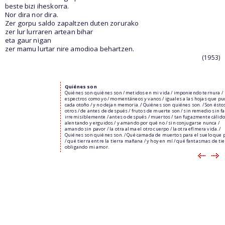
beste bizi iheskorra.
Nor dira nor dira.
Zer gorpu saldo zapaltzen duten zorurako
zer lur lurraren artean bihar
eta gaur nigan
zer mamu lurtar nire amodioa behartzen.
(1953)
Quiénes son
Quiénes son quiénes son / metidos en mi vida / imponiendo ternura /
espectros como yo / momentáneos y vanos / iguales a las hojas que pu
cada otoño / y no dejan memoria. / Quiénes son quiénes son. / Son ésto
otros / de antes de después / frutos de muerte son / sin remedio sin fal
irremisiblemente / antes o después / muertos / tan fugazmente cálid
alentando y erguidos / y amando por qué no / sin conjugarse nunca /
amando sin pavor / la otra alma el otro cuerpo / la otra efímera vida. /
Quiénes son quiénes son. / Qué camada de muertos para el suelo que 
/ qué tierra entre la tierra mañana / y hoy en mí / qué fantasmas de tie
obligando mi amor.