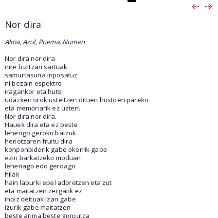
Nor dira
Alma, Azul, Poema, Numen
Nor dira nor dira
nire bizitzan sartuak
samurtasuna inposatuz
ni bezain espektro
iragankor eta huts
udazken orok usteltzen dituen hostoen pareko
eta memoriarik ez uzten.
Nor dira nor dira.
Hauek dira eta ez beste
lehengo geroko batzuk
heriotzaren fruitu dira
konponbiderik gabe okerrik gabe
ezin barkatzeko moduan
lehenago edo geroago
hilak
hain laburki epel adoretzen eta zut
eta maitatzen zergatik ez
inoiz deituak izan gabe
izurik gabe maitatzen
beste arima beste gorputza