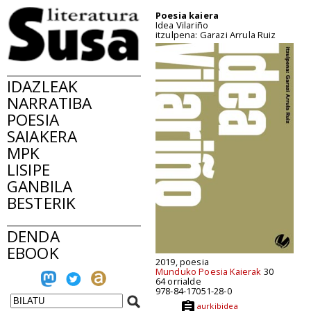
Poesia kaiera
Idea Vilariño
itzulpena: Garazi Arrula Ruiz
IDAZLEAK
NARRATIBA
POESIA
SAIAKERA
MPK
LISIPE
GANBILA
BESTERIK
DENDA
EBOOK
2019, poesia
Munduko Poesia Kaierak
30
64 orrialde
978-84-17051-28-0
aurkibidea