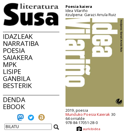
Poesia kaiera
Idea Vilariño
itzulpena: Garazi Arrula Ruiz
IDAZLEAK
NARRATIBA
POESIA
SAIAKERA
MPK
LISIPE
GANBILA
BESTERIK
DENDA
EBOOK
2019, poesia
Munduko Poesia Kaierak
30
64 orrialde
978-84-17051-28-0
aurkibidea