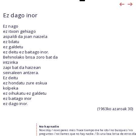
Ez dago inor
Ez nago
ez itxoin gehiago
aspaldi da joan naizela
ez bilatu
ez galdetu
ez deitu ez baitago inor.
Behinolako brisa zoro bat da
intzirika
zapi bat da haizean
seinaleen antzera.
Ez deitu
ez hondatu zure eskua
kolpeka
ez oihukatu ez galdetu
ez baitago inor
ez dago inor.
(1963ko azaroak 30)
No hay nadie
No estoy / no esperes más / hace tiempo me he ido / no busques / no
preguntes / no llames que no hay nadie. / Es una loca brisa de otros día