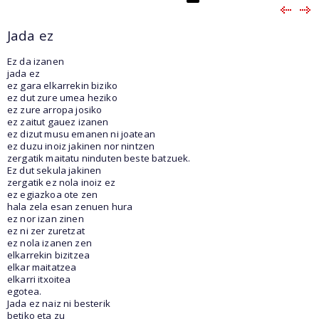
Jada ez
Ez da izanen
jada ez
ez gara elkarrekin biziko
ez dut zure umea heziko
ez zure arropa josiko
ez zaitut gauez izanen
ez dizut musu emanen ni joatean
ez duzu inoiz jakinen nor nintzen
zergatik maitatu ninduten beste batzuek.
Ez dut sekula jakinen
zergatik ez nola inoiz ez
ez egiazkoa ote zen
hala zela esan zenuen hura
ez nor izan zinen
ez ni zer zuretzat
ez nola izanen zen
elkarrekin bizitzea
elkar maitatzea
elkarri itxoitea
egotea.
Jada ez naiz ni besterik
betiko eta zu