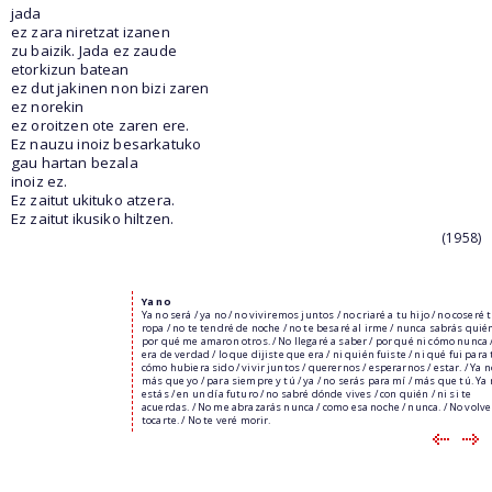
jada
ez zara niretzat izanen
zu baizik. Jada ez zaude
etorkizun batean
ez dut jakinen non bizi zaren
ez norekin
ez oroitzen ote zaren ere.
Ez nauzu inoiz besarkatuko
gau hartan bezala
inoiz ez.
Ez zaitut ukituko atzera.
Ez zaitut ikusiko hiltzen.
(1958)
Ya no
Ya no será / ya no / no viviremos juntos / no criaré a tu hijo / no coseré 
ropa / no te tendré de noche / no te besaré al irme / nunca sabrás quién
por qué me amaron otros. / No llegaré a saber / por qué ni cómo nunca /
era de verdad / lo que dijiste que era / ni quién fuiste / ni qué fui para t
cómo hubiera sido / vivir juntos / querernos / esperarnos / estar. / Ya n
más que yo / para siempre y tú / ya / no serás para mí / más que tú. Ya 
estás / en un día futuro / no sabré dónde vives / con quién / ni si te
acuerdas. / No me abrazarás nunca / como esa noche / nunca. / No volve
tocarte. / No te veré morir.