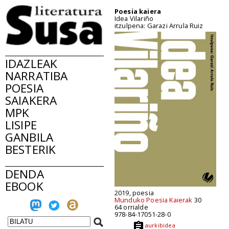
Poesia kaiera
Idea Vilariño
itzulpena: Garazi Arrula Ruiz
IDAZLEAK
NARRATIBA
POESIA
SAIAKERA
MPK
LISIPE
GANBILA
BESTERIK
DENDA
EBOOK
2019, poesia
Munduko Poesia Kaierak
30
64 orrialde
978-84-17051-28-0
aurkibidea