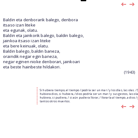
Baldin eta denborarik balego, denbora
itsaso izan liteke
eta egunak, olatu.
Baldin eta jainkorik balego, baldin balego,
jainkoa itsaso izan liteke
eta bere keinuak, olatu.
Baldin balego, baldin baneza,
oraindik negar egin baneza,
negar eginen nioke denborari, jainkoari
eta beste hainbeste hildakori.
(1943)
Si hubiera tiempo, el tiempo / podría ser un mar / y los días, las olas. / 
hubiera dios, si hubiera, / dios podría ser un mar / y sus gestos, las olas
hubiera, si pudiera, / si aún pudiera llorar, / lloraría al tiempo, a dios / 
tantos otros muertos.