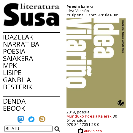
Poesia kaiera
Idea Vilariño
itzulpena: Garazi Arrula Ruiz
IDAZLEAK
NARRATIBA
POESIA
SAIAKERA
MPK
LISIPE
GANBILA
BESTERIK
DENDA
EBOOK
2019, poesia
Munduko Poesia Kaierak
30
64 orrialde
978-84-17051-28-0
aurkibidea