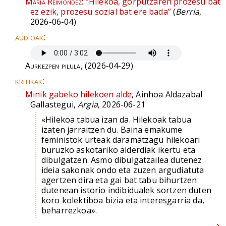
Maria Reimondez:
“Hilekoa, gorputzaren prozesu bat
ez ezik, prozesu sozial bat ere bada”
(
Berria
,
2026-06-04)
audioak:
Aurkezpen pilula
, (2026-04-29)
kritikak:
Minik gabeko hilekoen alde
, Ainhoa Aldazabal
Gallastegui,
Argia
, 2026-06-21
«Hilekoa tabua izan da. Hilekoak tabua
izaten jarraitzen du. Baina emakume
feministok urteak daramatzagu hilekoari
buruzko askotariko alderdiak ikertu eta
dibulgatzen. Asmo dibulgatzailea dutenez
ideia sakonak ondo eta zuzen argudiatuta
agertzen dira eta gai bat tabu bihurtzen
dutenean istorio indibidualek sortzen duten
koro kolektiboa bizia eta interesgarria da,
beharrezkoa».