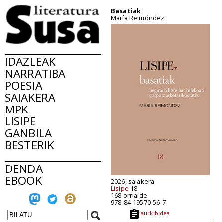
Basatiak
María Reimóndez
IDAZLEAK
NARRATIBA
POESIA
SAIAKERA
MPK
LISIPE
GANBILA
BESTERIK
DENDA
EBOOK
2026, saiakera
Lisipe
18
168 orrialde
978-84-19570-56-7
aurkibidea