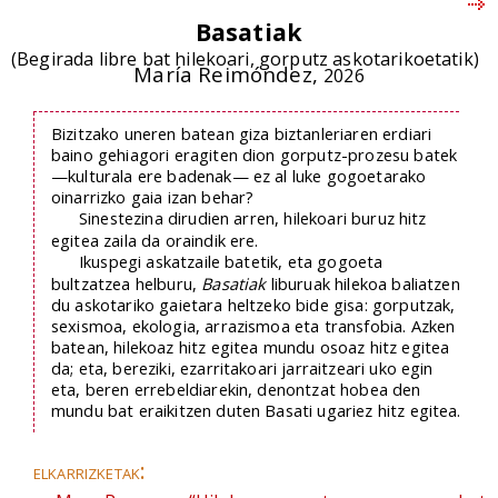
Basatiak
(Begirada libre bat hilekoari, gorputz askotarikoetatik)
María Reimóndez,
2026
Bizitzako uneren batean giza biztanleriaren erdiari
baino gehiagori eragiten dion gorputz-prozesu batek
—kulturala ere badenak— ez al luke gogoetarako
oinarrizko gaia izan behar?
Sinestezina dirudien arren, hilekoari buruz hitz
egitea zaila da oraindik ere.
Ikuspegi askatzaile batetik, eta gogoeta
bultzatzea helburu,
Basatiak
liburuak hilekoa baliatzen
du askotariko gaietara heltzeko bide gisa: gorputzak,
sexismoa, ekologia, arrazismoa eta transfobia. Azken
batean, hilekoaz hitz egitea mundu osoaz hitz egitea
da; eta, bereziki, ezarritakoari jarraitzeari uko egin
eta, beren errebeldiarekin, denontzat hobea den
mundu bat eraikitzen duten Basati ugariez hitz egitea.
elkarrizketak: