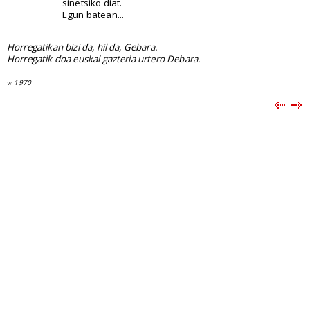
sinetsiko diat.
Egun batean...
Horregatikan bizi da, hil da, Gebara.
Horregatik doa euskal gazteria urtero Debara.
1970
w