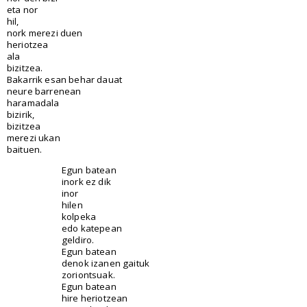
eta nor
hil,
nork merezi duen
heriotzea
ala
bizitzea.
Bakarrik esan behar dauat
neure barrenean
haramadala
bizirik,
bizitzea
merezi ukan
baituen.
Egun batean
inork ez dik
inor
hilen
kolpeka
edo katepean
geldiro.
Egun batean
denok izanen gaituk
zoriontsuak.
Egun batean
hire heriotzean