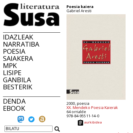
Poesia kaiera
Gabriel Aresti
IDAZLEAK
NARRATIBA
POESIA
SAIAKERA
MPK
LISIPE
GANBILA
BESTERIK
DENDA
2000, poesia
EBOOK
XX. Mendeko Poesia Kaierak
64 orrialde
978-84-95511-14-0
aurkibidea