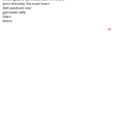
erori nintzela). Eta esan nuen:
Beti paratuko naiz
gizonaren alde.
Gilen.
Anton.