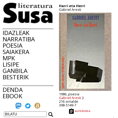
Harri eta Herri
Gabriel Aresti
IDAZLEAK
NARRATIBA
POESIA
SAIAKERA
MPK
LISIPE
GANBILA
BESTERIK
DENDA
1986, poesia
EBOOK
Gabriel Aresti
2
216 orrialde
398-5149-7
aurkibidea