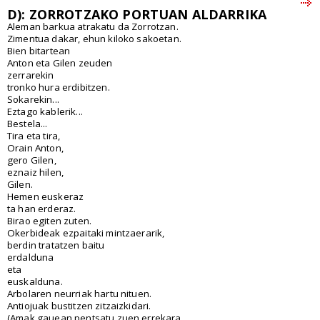
D): ZORROTZAKO PORTUAN ALDARRIKA
Aleman barkua atrakatu da Zorrotzan.
Zimentua dakar, ehun kiloko sakoetan.
Bien bitartean
Anton eta Gilen zeuden
zerrarekin
tronko hura erdibitzen.
Sokarekin...
Eztago kablerik...
Bestela...
Tira eta tira,
Orain Anton,
gero Gilen,
eznaiz hilen,
Gilen.
Hemen euskeraz
ta han erderaz.
Birao egiten zuten.
Okerbideak ezpaitaki mintzaerarik,
berdin tratatzen baitu
erdalduna
eta
euskalduna.
Arbolaren neurriak hartu nituen.
Antiojuak bustitzen zitzaizkidari.
(Amak gauean pentsatu zuen errekara