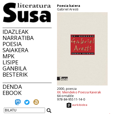
Poesia kaiera
Gabriel Aresti
IDAZLEAK
NARRATIBA
POESIA
SAIAKERA
MPK
LISIPE
GANBILA
BESTERIK
DENDA
2000, poesia
EBOOK
XX. Mendeko Poesia Kaierak
64 orrialde
978-84-95511-14-0
aurkibidea