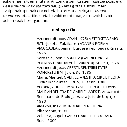
asko eman zituen argitara. Antzerkia berritu zuen (
Justizia txistulari,
Beste mundukoak eta zoro bat...
), kantagintza sustatu zuen,
itzulpenak, ipuinak eta nobela bat ere utzi zizkigun,
Mundu
munduan
, eta artikulu eta hitzaldi mordo bat, zorrotzak bezain
polemikoak bere garaian.
Bibliografia
Azurmendi, Joxe. ADAN 1975: AZTERKETA SAIO
BAT. (Joseba Zulaikaren ADANEN POEMA
AMAIGABEA poema liburuaren epilogoa). Kriselu,
1975
Sarasola, Ibon. SARRERA (GABRIEL ARESTI
POEMAK I liburuaren hitzaurrea). Kriselu, 1976
Azurmendi, Joxe. ARESTI: SENTSIBILITATE
KONKRETU BAT. Jakin, 36. 1985
Maria, Manuel. GABRIEL ARESTI: ARBRE E PEDRA.
Eusko Ikaskuntza – RIEV, 36 zenb. 1988
Arkotxa, Aurelia. IMAGINAIRE ET POÉSIE DANS
MALDAN BEHERA DE GABRIEL ARESTI. Anuario del
Seminario de Filología Vasca Julio de Urquijo,
1993
Aldekoa, Iñaki. MUNDUAREN NEURRIA.
Alberdania, 1998
Zelaieta, Angel. GABRIEL ARESTI. BIOGRAFIA.
Susa, 2000