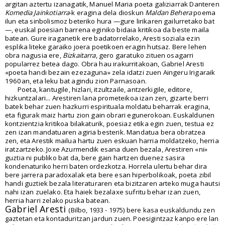
argitan aztertu izanagatik, Manuel Maria poeta galiziarrak Danteren
Komedia Jainkotiarra
-k eragina dela dioskun
Maldan Behera
poema
ilun eta sinbolismoz beteriko hura —gure lirikaren gailurretako bat
—, euskal poesian barrena eginiko bidaia kritikoa da beste maila
batean. Gure iraganetik ere badatorrelako, Aresti soziala ezin
esplika liteke garaiko joera poetikoen eragin hutsaz. Bere lehen
obra nagusia ere,
Bizkaitarra
, gero garatuko zituen osagarri
popularrez betea dago. Obra hau irakurritakoan, Gabriel Aresti
«poeta handi bezain ezezaguna» zela idatzi zuen Aingeru Irigaraik
1960an, eta leku bat agindu zion Parnasoan.
Poeta, kantugile, hizlari, itzultzaile, antzerkigile, editore,
hizkuntzalari... Arestiren lana prometeikoa izan zen, gizarte berri
batek behar zuen hazkurri espirituala moldatu beharrak eragina,
eta figurak maiz hartu zion gain obrari egunerokoan. Euskaldunen
kontzientzia kritikoa bilakaturik, poesiaz etika egin zuen, testua ez
zen izan mandatuaren agiria besterik. Mandatua bera obratzea
zen, eta Arestik mailua hartu zuen eskuan harria moldatzeko, herria
iratzartzeko. Joxe Azurmendik esana duen bezala, Arestiren «ni»
guztia ni publiko bat da, bere gain hartzen duenez sasira
kondenaturiko herri baten ordezkotza. Horrela ulertu behar dira
bere jarrera paradoxalak eta bere esan hiperbolikoak, poeta zibil
handi guztiek bezala literaturaren eta bizitzaren arteko muga hautsi
nahi izan zuelako. Eta haiek bezalaxe sufritu behar izan zuen,
herria harri zelako puska batean.
Gabriel Aresti
(Bilbo, 1933 - 1975) bere kasa euskaldundu zen
gaztetan eta kontaduritzan jardun zuen. Poesigintzaz kanpo ere lan