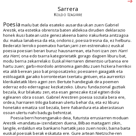
Sarrera
Koldo Izagirre
Poesia
mailu bat dela esateko ausardia ukan zuen Gabriel
Arestik, eta estetika obrerista baten aldekoa dirudien deklarazio
honek ikusi batean uste genezakeena baino irakurketa anitzagoa
du: mailua lanabesa da eta, ondorioz, poesia tresna da, ez helburu.
Bederatzi lerroko poematxo hartan jarri zen estreinakoz euskal
poesia poesiari berari buruz hausnarrean, eta hori izan zen
Harri
eta Herri
, ona edo txarra kategorietatik gorago dagoen liburu bat,
modu berria zekarrelako: Euskal Herriaren dimentsio urbanoa ere
hartu zuen; garbi-mordoilo antinomia gainditu zuen hizkera herrikoi
eta aldi berean jaso bat proposatzeko; poesiaren gaiagatik eta
estiloagatik garaiko korronteetan txertatu gintuen, eta aurreiritzi
klerikaletatik libro ageri zen. Bertute handiegiak dira poemen
ederraz edo ederragoaz kezkatzeko. Liburu fundazional guztiak
bezala, ikur bilakatu zen, eta esan genezake itzal egiten diola
egilearen obra osoari. Gabriel Arestiren poesia soziala bera ere,
ordea, harriaren trilogia batean ulertu behar da, eta ez liburu
honetako emaitza soil bezala, bere ñabardura eta aberastasun
osoan ulertu nahi badugu behintzat.
Poesia berri honenganako deia, futurista errusiarren moduan
Arestik «mandatua» izendatzen duena, Bilbao maitagarri zikin,
langile, erdaldun eta bankario hartatik jaso zuen noski, baina baita
euskal poesiak berak eskatuta ere. Gure artean Nietzsche-ren