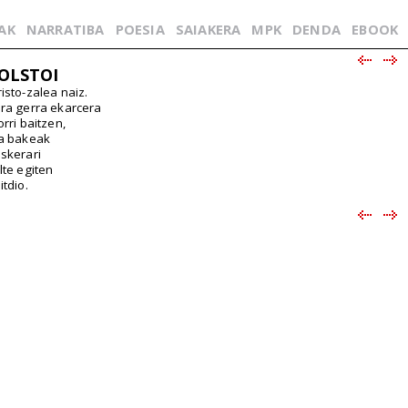
AK
NARRATIBA
POESIA
SAIAKERA
MPK
DENDA
EBOOK
OLSTOI
risto-zalea naiz.
ra gerra ekarcera
orri baitzen,
a bakeak
skerari
lte egiten
itdio.