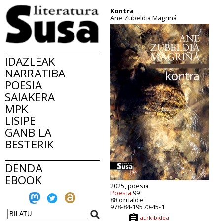
Kontra
Ane Zubeldia Magriñá
IDAZLEAK
NARRATIBA
POESIA
SAIAKERA
MPK
LISIPE
GANBILA
BESTERIK
DENDA
EBOOK
2025, poesia
Poesia
99
88 orrialde
978-84-19570-45-1
aurkibidea