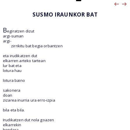
SUSMO IRAUNKOR BAT
B
egiratzen dizut
argi-suman
argi-
zirrikitu bat begia orbantzen
eta irudikatzen dut
elkarren arteko tartean
lur bat eta
lotura hau
lotura baino
sakonera
doan
zizarea inurria ura erro-izpia
bila eta bila.
Irudikatzen dut nola goazen
elkarrekin
hondora