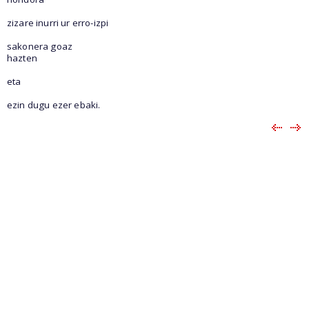
zizare inurri ur erro-izpi
sakonera goaz
hazten
eta
ezin dugu ezer ebaki.