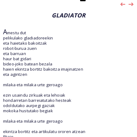
GLADIATOR
A
mestu dut
pelikulako gladiadoreekin
eta haietako bakoitzak
robot-burua zuen
eta barruan
haur bat gidari
bideo-joko batean bezala
haien ekintza bortitz bakoitza imajinatzen
eta agintzen
milaka eta milaka urte geroago
ezin usaindu zirkuak eta lehoiak
hondarretan barreiatutako hesteak
odoldutako aurpegi gaziak
mokoka hustutako begiak
milaka eta milaka urte geroago
ekintza bortitz eta artikulatu ororen atzean
fikzio