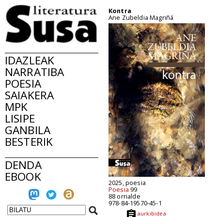
Kontra
Ane Zubeldia Magriñá
IDAZLEAK
NARRATIBA
POESIA
SAIAKERA
MPK
LISIPE
GANBILA
BESTERIK
DENDA
EBOOK
2025, poesia
Poesia
99
88 orrialde
978-84-19570-45-1
aurkibidea