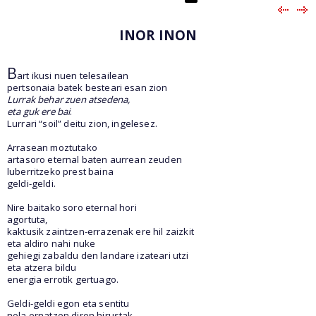
INOR INON
B
art ikusi nuen telesailean
pertsonaia batek besteari esan zion
Lurrak behar zuen atsedena,
eta guk ere bai
.
Lurrari “soil” deitu zion, ingelesez.
Arrasean moztutako
artasoro eternal baten aurrean zeuden
luberritzeko prest baina
geldi-geldi.
Nire baitako soro eternal hori
agortuta,
kaktusik zaintzen-errazenak ere hil zaizkit
eta aldiro nahi nuke
gehiegi zabaldu den landare izateari utzi
eta atzera bildu
energia errotik gertuago.
Geldi-geldi egon eta sentitu
nola ernatzen diren hirustak