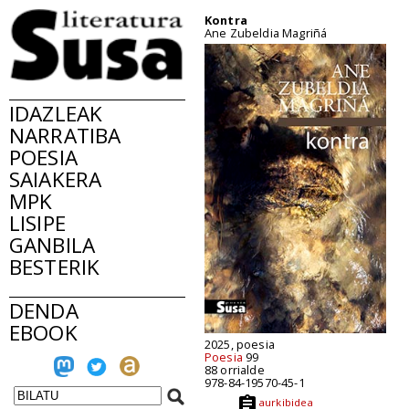
Kontra
Ane Zubeldia Magriñá
IDAZLEAK
NARRATIBA
POESIA
SAIAKERA
MPK
LISIPE
GANBILA
BESTERIK
DENDA
EBOOK
2025, poesia
Poesia
99
88 orrialde
978-84-19570-45-1
aurkibidea