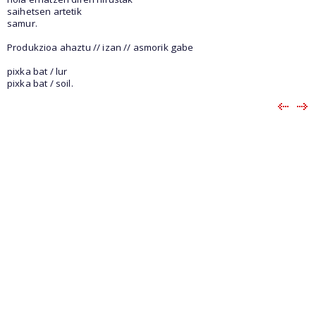
saihetsen artetik
samur.
Produkzioa ahaztu // izan // asmorik gabe
pixka bat / lur
pixka bat / soil.