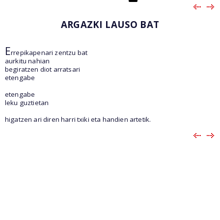
ARGAZKI LAUSO BAT
E
rrepikapenari zentzu bat
aurkitu nahian
begiratzen diot arratsari
etengabe
etengabe
leku guztietan
higatzen ari diren harri txiki eta handien artetik.