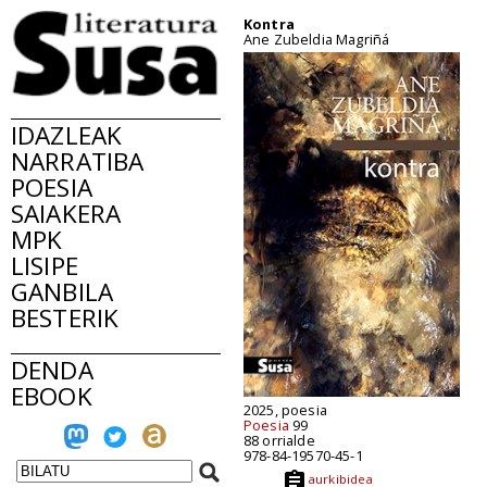
Kontra
Ane Zubeldia Magriñá
IDAZLEAK
NARRATIBA
POESIA
SAIAKERA
MPK
LISIPE
GANBILA
BESTERIK
DENDA
EBOOK
2025, poesia
Poesia
99
88 orrialde
978-84-19570-45-1
aurkibidea