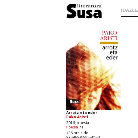
IDAZLE
Arrotz eta eder
Pako Aristi
2016, poesia
Poesia
71
136 orrialde
978-84-92468-85-0