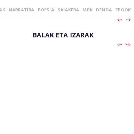
AK
NARRATIBA
POESIA
SAIAKERA
MPK
DENDA
EBOOK
BALAK ETA IZARAK