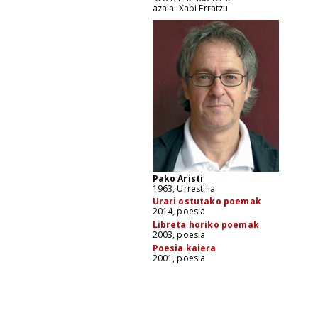
azala: Xabi Erratzu
Pako Aristi
1963, Urrestilla
Urari ostutako poemak
2014, poesia
Libreta horiko poemak
2003, poesia
Poesia kaiera
2001, poesia