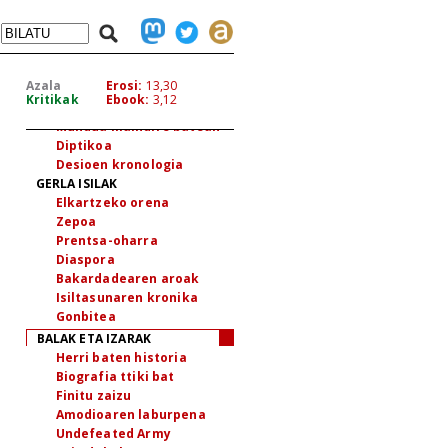
MUNDURA ESNATUAK
Jaiotza agiria
Zertarako, bizitza
Gaurko oroitzapenak
Azala
Erosi:
13,30
Errespetua
Kritikak
Ebook:
3,12
Udako gauak
Mundua maindire batean
Diptikoa
Desioen kronologia
GERLA ISILAK
Elkartzeko orena
Zepoa
Prentsa-oharra
Diaspora
Bakardadearen aroak
Isiltasunaren kronika
Gonbitea
BALAK ETA IZARAK
Herri baten historia
Biografia ttiki bat
Finitu zaizu
Amodioaren laburpena
Undefeated Army