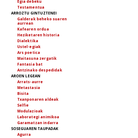
Egia debeku
Testamentua
ARROZTU GINTUZTENEI
Galderak beheko suaren
aurrean
Kafearen ordua
Heziketaren historia
Dialektika
Ustel-egiak
Ars poetica
Maitasuna zergatik
Fantasia bat
Antzinako despedidak
AROEN LEGEAN
Arrats-aurre
Metastasia
Bisita
Txanponaren aldeak
Selfie
Modulazioak
Laborategi animikoa
Garamatzan indarra
SOSEGUAREN TAUPADAK
Agurra