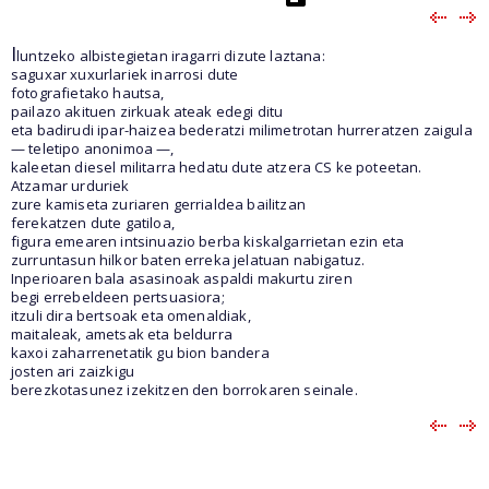
I
luntzeko albistegietan iragarri dizute laztana:
saguxar xuxurlariek inarrosi dute
fotografietako hautsa,
pailazo akituen zirkuak ateak edegi ditu
eta badirudi ipar-haizea bederatzi milimetrotan hurreratzen zaigula
— teletipo anonimoa —,
kaleetan diesel militarra hedatu dute atzera CS ke poteetan.
Atzamar urduriek
zure kamiseta zuriaren gerrialdea bailitzan
ferekatzen dute gatiloa,
figura emearen intsinuazio berba kiskalgarrietan ezin eta
zurruntasun hilkor baten erreka jelatuan nabigatuz.
Inperioaren bala asasinoak aspaldi makurtu ziren
begi errebeldeen pertsuasiora;
itzuli dira bertsoak eta omenaldiak,
maitaleak, ametsak eta beldurra
kaxoi zaharrenetatik gu bion bandera
josten ari zaizkigu
berezkotasunez izekitzen den borrokaren seinale.