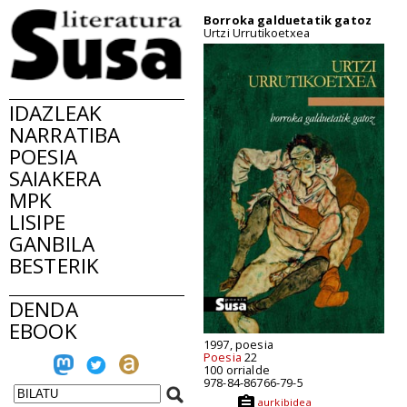
Borroka galduetatik gatoz
Urtzi Urrutikoetxea
IDAZLEAK
NARRATIBA
POESIA
SAIAKERA
MPK
LISIPE
GANBILA
BESTERIK
DENDA
EBOOK
1997, poesia
Poesia
22
100 orrialde
978-84-86766-79-5
aurkibidea