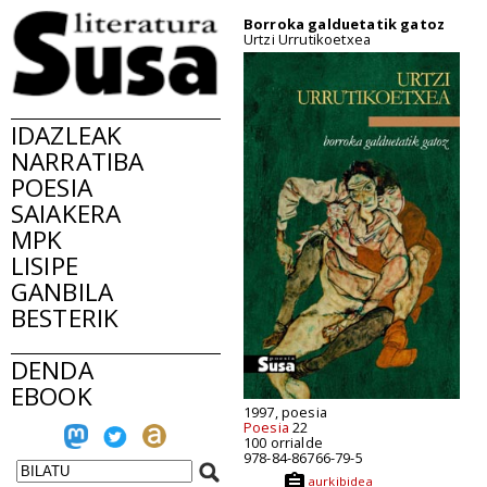
Borroka galduetatik gatoz
Urtzi Urrutikoetxea
IDAZLEAK
NARRATIBA
POESIA
SAIAKERA
MPK
LISIPE
GANBILA
BESTERIK
DENDA
EBOOK
1997, poesia
Poesia
22
100 orrialde
978-84-86766-79-5
aurkibidea