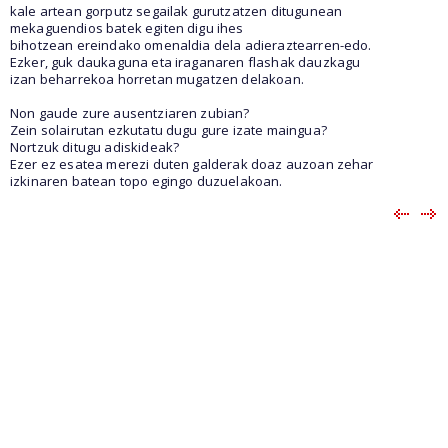
kale artean gorputz segailak gurutzatzen ditugunean
mekaguendios batek egiten digu ihes
bihotzean ereindako omenaldia dela adieraztearren-edo.
Ezker, guk daukaguna eta iraganaren flashak dauzkagu
izan beharrekoa horretan mugatzen delakoan.
Non gaude zure ausentziaren zubian?
Zein solairutan ezkutatu dugu gure izate maingua?
Nortzuk ditugu adiskideak?
Ezer ez esatea merezi duten galderak doaz auzoan zehar
izkinaren batean topo egingo duzuelakoan.