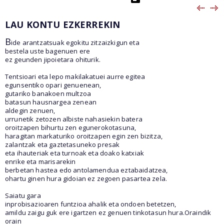
LAU KONTU EZKERREKIN
B
ide arantzatsuak egokitu zitzaizkigun eta
bestela uste bagenuen ere
ez geunden jipoietara ohiturik.
Tentsioari eta lepo makilakatuei aurre egitea
egunsentiko opari genuenean,
gutariko banakoen multzoa
batasun hausnargea zenean
aldegin zenuen,
urrunetik zetozen albiste nahasiekin batera
oroitzapen bihurtu zen egunerokotasuna,
haragitan markaturiko oroitzapen egin zen bizitza,
zalantzak eta gaztetasuneko presak
eta ihauteriak eta turnoak eta doako katxiak
enrike eta marisarekin
berbetan hastea edo antolamendua eztabaidatzea,
ohartu ginen hura gidoian ez zegoen pasartea zela.
Saiatu gara
inprobisazioaren funtzioa ahalik eta ondoen betetzen,
amildu zaigu guk ere igartzen ez genuen tinkotasun hura.Oraindik
orain