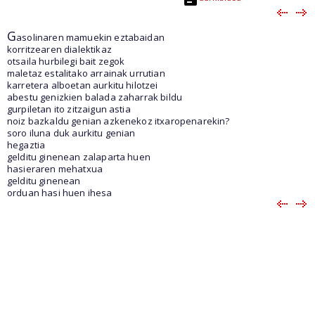
G
asolinaren mamuekin eztabaidan
korritzearen dialektikaz
otsaila hurbilegi bait zegok
maletaz estalitako arrainak urrutian
karretera alboetan aurkitu hilotzei
abestu genizkien balada zaharrak bildu
gurpiletan ito zitzaigun astia
noiz bazkaldu genian azkenekoz itxaropenarekin?
soro iluna duk aurkitu genian
hegaztia
gelditu ginenean zalaparta huen
hasieraren mehatxua
gelditu ginenean
orduan hasi huen ihesa