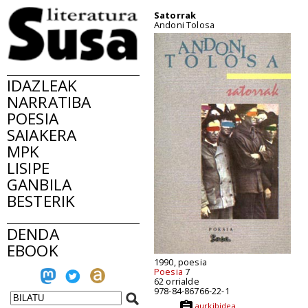
Satorrak
Andoni Tolosa
IDAZLEAK
NARRATIBA
POESIA
SAIAKERA
MPK
LISIPE
GANBILA
BESTERIK
DENDA
EBOOK
1990, poesia
Poesia
7
62 orrialde
978-84-86766-22-1
aurkibidea