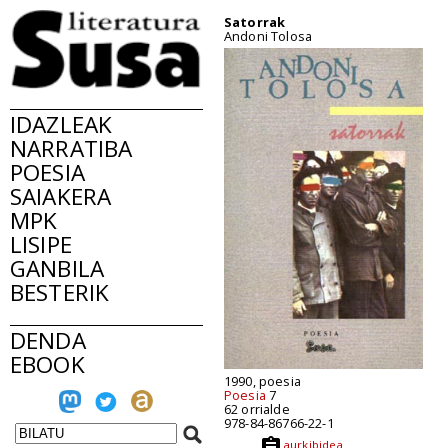
Satorrak
Andoni Tolosa
IDAZLEAK
NARRATIBA
POESIA
SAIAKERA
MPK
LISIPE
GANBILA
BESTERIK
DENDA
EBOOK
1990, poesia
Poesia
7
62 orrialde
978-84-86766-22-1
aurkibidea