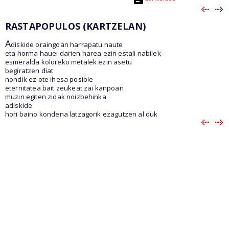
RASTAPOPULOS (KARTZELAN)
A
diskide oraingoan harrapatu naute
eta horma hauei darien harea ezin estali nabilek
esmeralda koloreko metalek ezin asetu
begiratzen diat
nondik ez ote ihesa posible
eternitatea bait zeukeat zai kanpoan
muzin egiten zidak noizbehinka
adiskide
hori baino kondena latzagorik ezagutzen al duk