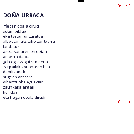
DOÑA URRACA
H
egan doala dirudi
sutan bildua
ekaitzetan untziratua
alboetan utzitako zoritxarra
landatuz
asetasunaren erroetan
ankerra da bai
gehiegi ezagutzen dena
zarpailak zorionaren bila
dabiltzanak
sugeen antzera
oihartzunka eguzkiari
zaunkaka argiari
hor doa
eta hegan doala dirudi