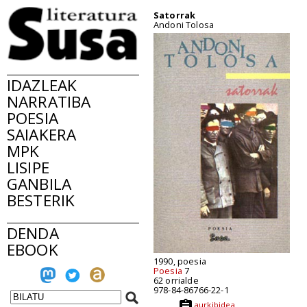
Satorrak
Andoni Tolosa
IDAZLEAK
NARRATIBA
POESIA
SAIAKERA
MPK
LISIPE
GANBILA
BESTERIK
DENDA
EBOOK
1990, poesia
Poesia
7
62 orrialde
978-84-86766-22-1
aurkibidea