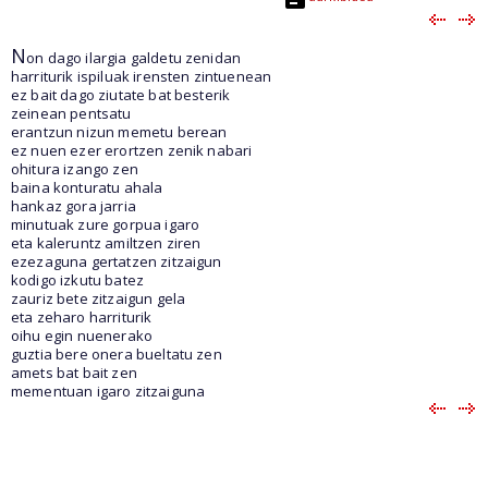
N
on dago ilargia galdetu zenidan
harriturik ispiluak irensten zintuenean
ez bait dago ziutate bat besterik
zeinean pentsatu
erantzun nizun memetu berean
ez nuen ezer erortzen zenik nabari
ohitura izango zen
baina konturatu ahala
hankaz gora jarria
minutuak zure gorpua igaro
eta kaleruntz amiltzen ziren
ezezaguna gertatzen zitzaigun
kodigo izkutu batez
zauriz bete zitzaigun gela
eta zeharo harriturik
oihu egin nuenerako
guztia bere onera bueltatu zen
amets bat bait zen
mementuan igaro zitzaiguna