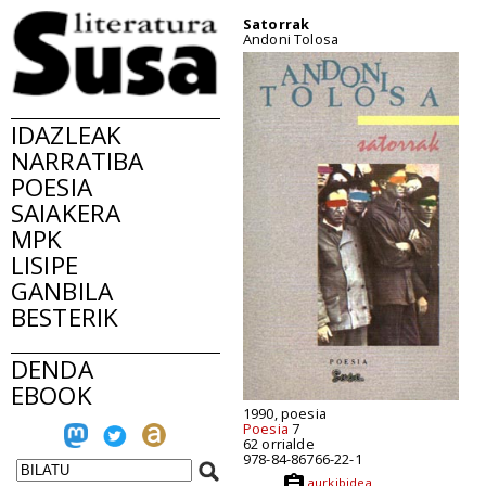
Satorrak
Andoni Tolosa
IDAZLEAK
NARRATIBA
POESIA
SAIAKERA
MPK
LISIPE
GANBILA
BESTERIK
DENDA
EBOOK
1990, poesia
Poesia
7
62 orrialde
978-84-86766-22-1
aurkibidea