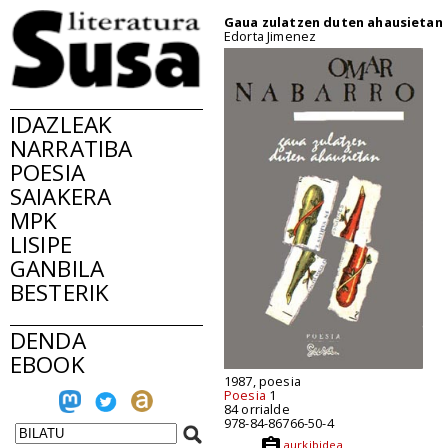
Gaua zulatzen duten ahausietan
Edorta Jimenez
IDAZLEAK
NARRATIBA
POESIA
SAIAKERA
MPK
LISIPE
GANBILA
BESTERIK
DENDA
EBOOK
1987, poesia
Poesia
1
84 orrialde
978-84-86766-50-4
aurkibidea