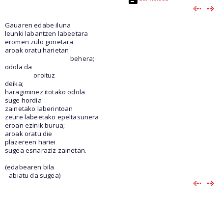
Gauaren edabe iluna
leunki labantzen labeetara
eromen zulo gorietara
aroak oratu harietan
behera;
odola da
oroituz
deika;
haragiminez itotako odola
suge hordia
zainetako laberintoan
zeure labeetako epeltasunera
eroan ezinik burua;
aroak oratu die
plazereen hariei
sugea esnaraziz zainetan.
(edabearen bila
abiatu da sugea)