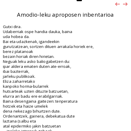
Amodio-leku aproposen inbentarioa
Gutxi dira.
Udaberriak ospe handia dauka, baina
uda hobea da.
Bai eta udazkenak, igandeekin
gurutzatzean, sortzen dituen arrakala horiek ere,
berez platanoak
bezain horiak diren hirietan.
Neguak leku asko baliogabetzen du:
ipar aldera ematen duten ate-erroak,
ibai bazterrak,
jarleku publikoak.
Eliza zaharretako
kanpoko horma-bularrek
hutsarteak uzten dituzte batzuetan,
elurra ari badu ere erabilgarriak.
Baina desengaina gaitezen: tenperatura
hotzek eta haize umelek
dena nekezago bihurtzen dute.
Ordenantzek, gainera, debekatua dute
laztana (salbu eta
atal epidermiko jakin batzuetan
—inolako interesik gabeak—,