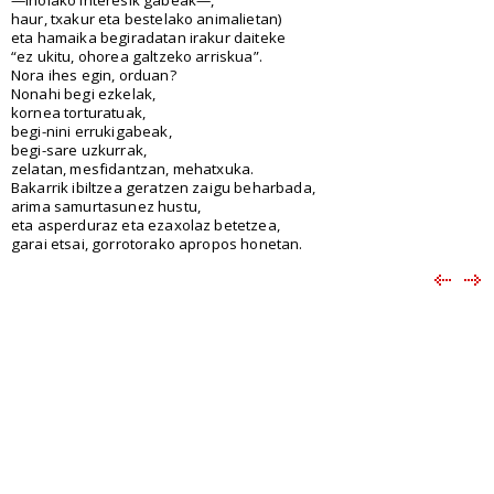
haur, txakur eta bestelako animalietan)
eta hamaika begiradatan irakur daiteke
“ez ukitu, ohorea galtzeko arriskua”.
Nora ihes egin, orduan?
Nonahi begi ezkelak,
kornea torturatuak,
begi-nini errukigabeak,
begi-sare uzkurrak,
zelatan, mesfidantzan, mehatxuka.
Bakarrik ibiltzea geratzen zaigu beharbada,
arima samurtasunez hustu,
eta asperduraz eta ezaxolaz betetzea,
garai etsai, gorrotorako apropos honetan.