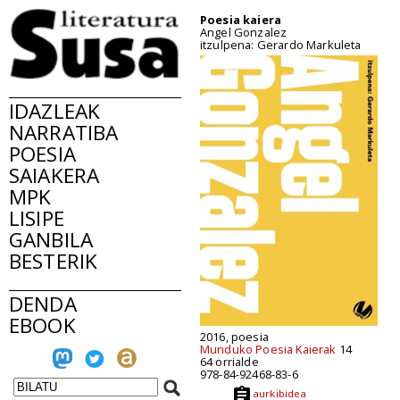
Poesia kaiera
Angel Gonzalez
itzulpena: Gerardo Markuleta
IDAZLEAK
NARRATIBA
POESIA
SAIAKERA
MPK
LISIPE
GANBILA
BESTERIK
DENDA
EBOOK
2016, poesia
Munduko Poesia Kaierak
14
64 orrialde
978-84-92468-83-6
aurkibidea