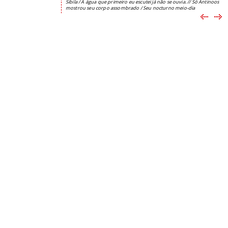
Sibila / A água que primeiro eu escutei já não se ouvia. // Só Antinoos
mostrou seu corpo assombrado / Seu nocturno meio-dia