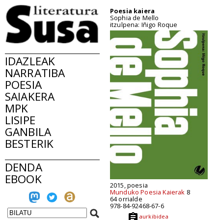
Poesia kaiera
Sophia de Mello
itzulpena: Iñigo Roque
IDAZLEAK
NARRATIBA
POESIA
SAIAKERA
MPK
LISIPE
GANBILA
BESTERIK
DENDA
EBOOK
2015, poesia
Munduko Poesia Kaierak
8
64 orrialde
978-84-92468-67-6
aurkibidea