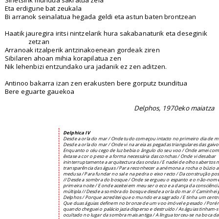
Eta erdigune bat zeukala
Bi arranok seinalatua hegada geldi eta astun baten brontzean
Haatik jauregira iritsi nintzelarik hura sakabanaturik eta deseginik
zetzan
Arranoak itzalperik antzinakoenean gordeak ziren
Sibilaren ahoan mihia korapilatua zen
Nik lehenbizi entzundako ura jadanik ez zen aditzen.
Antinoo bakarra izan zen erakusten bere gorputz txunditua
Bere eguarte gauekoa
Delphos, 1970eko maiatza
Delphica IV
Desde a orla do mar / Onde tudo começou intacto no primeiro dia de m
Desde a orla do mar / Onde vi na areia as pegadas triangulares das gaivot
Enquanto o céu cego de luz bebia o ângulo do seu voo / Onde amei com
êxtase a cor o peso e a forma necessária das conchas / Onde vi desabar
ininterruptamente a arquitectura das ondas / E nadei de olhos abertos 
transparência das águas / Para reconhecer a anémona a rocha o búzio a
medusa / Para fundar no sal e na pedra o eixo recto / Da construção pos
// Desde a sombra do bosque / Onde se ergueu o espanto e o não-nom
primeira noite / E onde aceitei em meu ser o eco e a dança da consciênci
múltipla // Desde a sombra do bosque desde a orla do mar // Caminhei 
Delphos / Porque acreditei que o mundo era sagrado / E tinha um centr
Que duas águias definem no bronze de um voo imóvel e pesado / Poré
quando cheguei o palácio jazia disperso e destruído / As águias tinham-s
ocultado no lugar da sombra mais antiga / A língua torceu-se na boca da