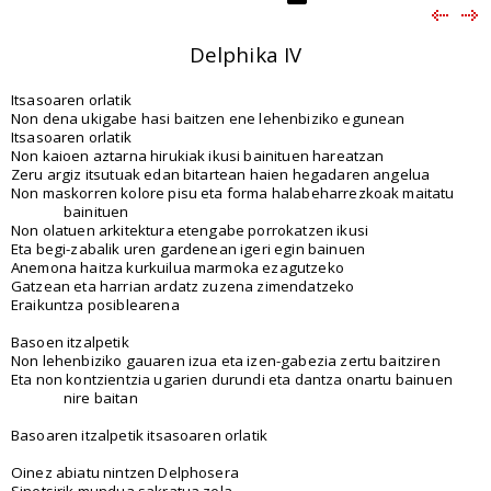
Delphika IV
Itsasoaren orlatik
Non dena ukigabe hasi baitzen ene lehenbiziko egunean
Itsasoaren orlatik
Non kaioen aztarna hirukiak ikusi bainituen hareatzan
Zeru argiz itsutuak edan bitartean haien hegadaren angelua
Non maskorren kolore pisu eta forma halabeharrezkoak maitatu
bainituen
Non olatuen arkitektura etengabe porrokatzen ikusi
Eta begi-zabalik uren gardenean igeri egin bainuen
Anemona haitza kurkuilua marmoka ezagutzeko
Gatzean eta harrian ardatz zuzena zimendatzeko
Eraikuntza posiblearena
Basoen itzalpetik
Non lehenbiziko gauaren izua eta izen-gabezia zertu baitziren
Eta non kontzientzia ugarien durundi eta dantza onartu bainuen
nire baitan
Basoaren itzalpetik itsasoaren orlatik
Oinez abiatu nintzen Delphosera
Sinetsirik mundua sakratua zela