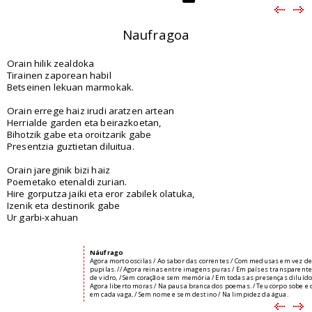
Naufragoa
Orain hilik zealdoka
Tirainen zaporean habil
Betseinen lekuan marmokak.
Orain errege haiz irudi aratzen artean
Herrialde garden eta beirazkoetan,
Bihotzik gabe eta oroitzarik gabe
Presentzia guztietan diluitua.
Orain jareginik bizi haiz
Poemetako etenaldi zurian.
Hire gorputza jaiki eta eror zabilek olatuka,
Izenik eta destinorik gabe
Ur garbi-xahuan
Náufrago
Agora morto oscilas / Ao sabor das correntes / Com medusas em vez de
pupilas. // Agora reinas entre imagens puras / Em países transparente
de vidro, / Sem coração e sem memória / Em todas as presenças diluído.
Agora liberto moras / Na pausa branca dos poemas. / Teu corpo sobe e 
em cada vaga, / Sem nome e sem destino / Na limpidez da água.