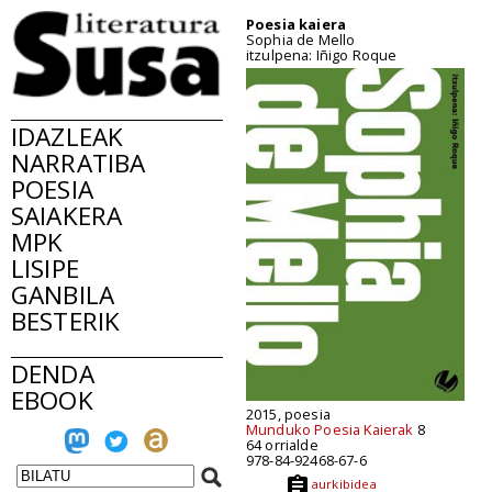
Poesia kaiera
Sophia de Mello
itzulpena: Iñigo Roque
IDAZLEAK
NARRATIBA
POESIA
SAIAKERA
MPK
LISIPE
GANBILA
BESTERIK
DENDA
EBOOK
2015, poesia
Munduko Poesia Kaierak
8
64 orrialde
978-84-92468-67-6
aurkibidea