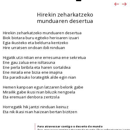
Hirekin zeharkatzeko
munduaren desertua
Hirekin zeharkatzeko munduaren desertua
Biok biotara buru egiteko herioaren izuari
Egia ikusteko eta beldurra kentzeko
Hire urratsen ondoan ibili ninduan
Higatik utzi nitian ene erresuma ene sekretua
Ene gau zalua ene isiltasuna
Ene perla biribila eta haren sortaldea
Ene miraila ene bizia ene imajina
Eta paradisuko lorategitik alde egin nian
Hemen kanpoan egun latzaren belorik gabe
Mirailik gabe ikusi nian biluzik nengoela
Eta eremuari denbora zeritzola
Horregatik hik jantzi ninduan keinuz
Eta nik ikasi nian haizean bertan bizitzen
Para atravessar contigo o deserto do mundo
Para atravessar contigo o deserto do mundo / Para enfrentarmos junto