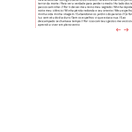
terror da morte / Para ver a verdade para perder o medo / Ao lado dos 
passos caminhei // Por ti deixei meu reino meu segredo / Minha rápid
noite meu silêncio / Minha pérola redonda e seu oriente / Meu espelh
minha vida minha imagem / E abandonei os jardins do paraíso // Cá for
luz sem véu do dia duro / Sem os espelhos vi que estava nua / E ao
descampado se chamava tempo // Por isso com teus gestos me vestiste
aprendi a viver em pleno vento