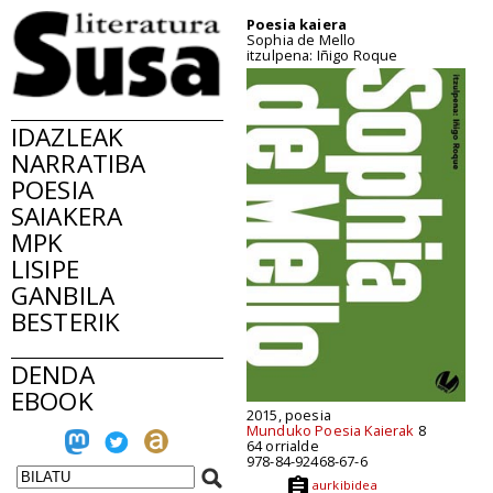
Poesia kaiera
Sophia de Mello
itzulpena: Iñigo Roque
IDAZLEAK
NARRATIBA
POESIA
SAIAKERA
MPK
LISIPE
GANBILA
BESTERIK
DENDA
EBOOK
2015, poesia
Munduko Poesia Kaierak
8
64 orrialde
978-84-92468-67-6
aurkibidea