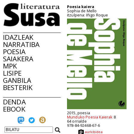
Poesia kaiera
Sophia de Mello
itzulpena: Iñigo Roque
IDAZLEAK
NARRATIBA
POESIA
SAIAKERA
MPK
LISIPE
GANBILA
BESTERIK
DENDA
EBOOK
2015, poesia
Munduko Poesia Kaierak
8
64 orrialde
978-84-92468-67-6
aurkibidea