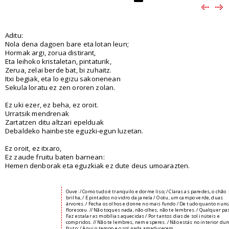
Aditu:
Nola dena dagoen bare eta lotan leun;
Hormak argi, zorua distirant,
Eta leihoko kristaletan, pintaturik,
Zerua, zelai berde bat, bi zuhaitz.
Itxi begiak, eta lo egizu sakonenean
Sekula loratu ez zen ororen zolan.
Ez uki ezer, ez beha, ez oroit.
Urratsik mendrenak
Zartatzen ditu altzari epelduak
Debaldeko hainbeste eguzki-egun luzetan.
Ez oroit, ez itxaro,
Ez zaude fruitu baten barnean:
Hemen denborak eta eguzkiak ez dute deus umoarazten.
Ouve: / Como tudo é tranquilo e dorme liso; / Claras as paredes, o chão
brilha, / E pintados no vidro da janela / O céu, um campo verde, duas
árvores. / Fecha os olhos e donne no mais fundo / De tudo quanto nunc
floresceu. // Não toques nada, não olhes, não te lembres. / Qualquer pa
Faz estalar as mobílias aquecidas / Por tantos dias de sol inúteis e
compridos. // Não te lembres, nem esperes. / Não estás no interior du
fruto: / Aqui o tempo e o sol nada amadurecem.