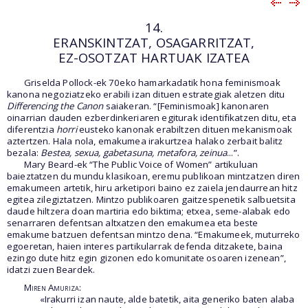
14.
ERANSKINTZAT, OSAGARRITZAT,
EZ-OSOTZAT HARTUAK IZATEA
Griselda Pollock-ek 70eko hamarkadatik hona feminismoak
kanona negoziatzeko erabili izan dituen estrategiak aletzen ditu
Differencing the Canon
saiakeran. “[Feminismoak] kanonaren
oinarrian dauden ezberdinkeriaren egiturak identifikatzen ditu, eta
diferentzia
horri
eusteko kanonak erabiltzen dituen mekanismoak
aztertzen. Hala nola, emakumea irakurtzea halako zerbait balitz
bezala:
Bestea, sexua, gabetasuna, metafora, zeinua
...”.
Mary Beard-ek “The Public Voice of Women” artikuluan
baieztatzen du mundu klasikoan, eremu publikoan mintzatzen diren
emakumeen artetik, hiru arketipori baino ez zaiela jendaurrean hitz
egitea zilegiztatzen. Mintzo publikoaren gaitzespenetik salbuetsita
daude hiltzera doan martiria edo biktima; etxea, seme-alabak edo
senarraren defentsan altxatzen den emakumea eta beste
emakume batzuen defentsan mintzo dena. “Emakumeek, muturreko
egoeretan, haien interes partikularrak defenda ditzakete, baina
ezingo dute hitz egin gizonen edo komunitate osoaren izenean”,
idatzi zuen Beardek.
Miren Amuriza:
«Irakurri izan naute, alde batetik, aita generiko baten alaba