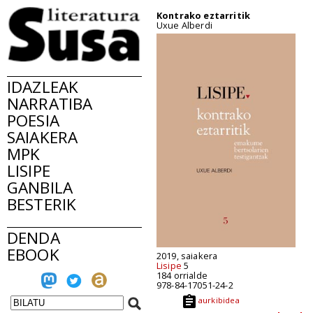
Kontrako eztarritik
Uxue Alberdi
IDAZLEAK
NARRATIBA
POESIA
SAIAKERA
MPK
LISIPE
GANBILA
BESTERIK
DENDA
EBOOK
2019, saiakera
Lisipe
5
184 orrialde
978-84-17051-24-2
aurkibidea