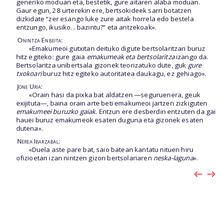
generiko moduan eta, bestetik, gure aitaren alaba moduan.
Gaur egun, 28 urterekin ere, bertsokideek sarri botatzen
dizkidate “zer esango luke zure aitak horrela edo bestela
entzungo, ikusiko... bazintu?” eta antzekoak».
Onintza Enbeita:
«Emakumeoi gutxitan deituko digute bertsolaritzari buruz
hitz egiteko: gure gaia
emakumeak eta bertsolaritza
izango da.
Bertsolaritza unibertsala gizonek teorizatuko dute, guk
gure
txokoari
buruz hitz egiteko autoritatea daukagu, ez gehiago».
Jone Uria:
«Orain hasi da pixka bat aldatzen —seguruenera, geuk
exijituta—, baina orain arte beti emakumeoi jartzen zizkiguten
emakumeei buruzko gaiak.
Entzun ere desberdin entzuten da gai
hauei buruz emakumeok esaten duguna eta gizonek esaten
dutena».
Nerea Ibarzabal:
«Duela aste pare bat, saio batean kantatu nituen hiru
ofizioetan izan nintzen gizon bertsolariaren
neska-laguna
».