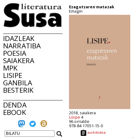
Ezagutzaren matazak
Emagin
IDAZLEAK
NARRATIBA
POESIA
SAIAKERA
MPK
LISIPE
GANBILA
BESTERIK
DENDA
EBOOK
2018, saiakera
Lisipe
4
96 orrialde
978-84-17051-15-0
aurkibidea