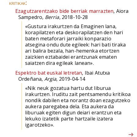
kritikak:
Ezagutzarentzako bide berriak marrazten
, Aiora
Sampedro,
Berria
, 2018-10-28
«Gustura irakurtzen da Emaginen lana,
korapilatzen eta deskorapilatzen den hari
baten metaforari jarraiki konparazio
atsegina ondu dute egileek: hari bati tiraka
ari balira bezala, han-hemenka etortzen
zaizkien eztabaidei erantzunak ematen
saiatzen dira egileak lanean».
Espektro bat euskal letretan
, Ibai Atutxa
Ordeñana,
Argia
, 2019-04-14
«Nik neuk gozatua hartu dut liburua
irakurtzen. Iruditu zait pentsamendu kritikoa
nondik dabilen eta norantz doan ezagutzeko
aukera paregabea dela. Eta aukera da
liburuak egiten digun deiari erantzun eta
lekuko izatetik parte hartzaile izatera
igarotzeko».