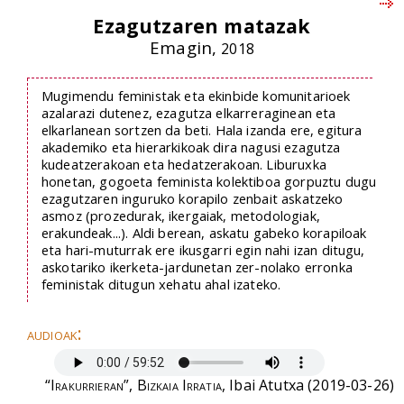
Ezagutzaren matazak
Emagin,
2018
Mugimendu feministak eta ekinbide komunitarioek
azalarazi dutenez, ezagutza elkarreraginean eta
elkarlanean sortzen da beti. Hala izanda ere, egitura
akademiko eta hierarkikoak dira nagusi ezagutza
kudeatzerakoan eta hedatzerakoan. Liburuxka
honetan, gogoeta feminista kolektiboa gorpuztu dugu
ezagutzaren inguruko korapilo zenbait askatzeko
asmoz (prozedurak, ikergaiak, metodologiak,
erakundeak...). Aldi berean, askatu gabeko korapiloak
eta hari-muturrak ere ikusgarri egin nahi izan ditugu,
askotariko ikerketa-jardunetan zer-nolako erronka
feministak ditugun xehatu ahal izateko.
audioak:
“Irakurrieran”, Bizkaia Irratia
, Ibai Atutxa (2019-03-26)