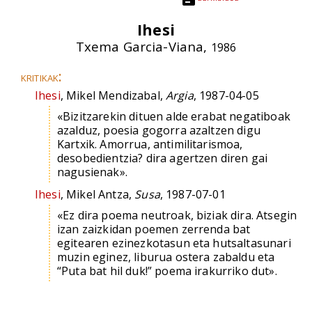
Ihesi
Txema Garcia-Viana,
1986
kritikak:
Ihesi
, Mikel Mendizabal,
Argia
, 1987-04-05
«Bizitzarekin dituen alde erabat negatiboak
azalduz, poesia gogorra azaltzen digu
Kartxik. Amorrua, antimilitarismoa,
desobedientzia? dira agertzen diren gai
nagusienak».
Ihesi
, Mikel Antza,
Susa
, 1987-07-01
«Ez dira poema neutroak, biziak dira. Atsegin
izan zaizkidan poemen zerrenda bat
egitearen ezinezkotasun eta hutsaltasunari
muzin eginez, liburua ostera zabaldu eta
“Puta bat hil duk!” poema irakurriko dut».