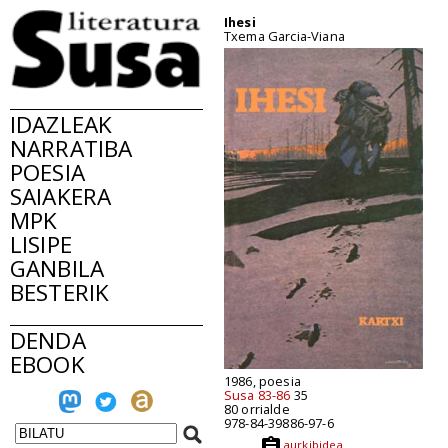
Ihesi
Txema Garcia-Viana
IDAZLEAK
NARRATIBA
POESIA
SAIAKERA
MPK
LISIPE
GANBILA
BESTERIK
DENDA
EBOOK
1986, poesia
Susa 83-86
35
80 orrialde
978-84-39886-97-6
aurkibidea