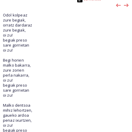
Odol kolpeaz
zure begiak,
orratz dardaraz
zure begiak,
oi zu!
begiak preso
sare gorrietan
oi zu!
Begi horien
malko bakarra,
zure zorien
perla nakarra,
oi zu!
begiak preso
sare gorrietan
oi zu!
Malko dentsoa
mihiz lehortzen,
gaueko ardoa
penaz ixurtzen,
oi zu!
begiak preso