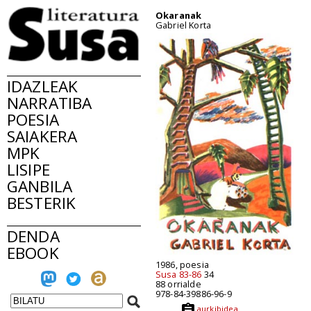
Okaranak
Gabriel Korta
IDAZLEAK
NARRATIBA
POESIA
SAIAKERA
MPK
LISIPE
GANBILA
BESTERIK
DENDA
EBOOK
1986, poesia
Susa 83-86
34
88 orrialde
978-84-39886-96-9
aurkibidea