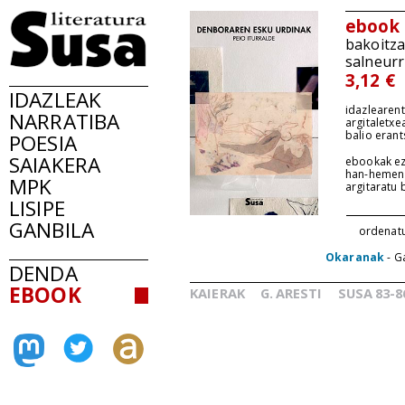
ebook
bakoitz
salneurr
3,12 €
IDAZLEAK
idazlearent
NARRATIBA
argitaletxe
balio erant
POESIA
SAIAKERA
ebookak ez
han-hemen
MPK
argitaratu
LISIPE
GANBILA
ordenat
Okaranak
- G
DENDA
EBOOK
KAIERAK
G.
ARESTI
SUSA
83-8
_
_