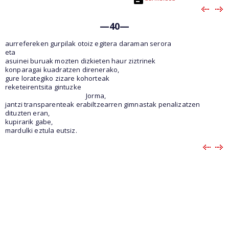
—40—
aurrefereken gurpilak otoiz egitera daraman serora
eta
asuinei buruak mozten dizkieten haur ziztrinek
konparagai kuadratzen direnerako,
gure lorategiko zizare kohorteak
reketeirentsita gintuzke
Jorma,
jantzi transparenteak erabiltzearren gimnastak penalizatzen
dituzten eran,
kupirarik gabe,
mardulki eztula eutsiz.