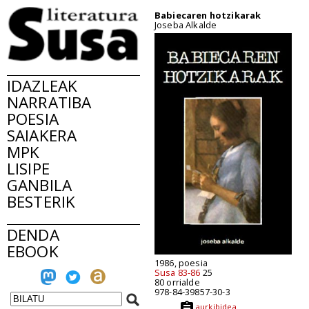
Babiecaren hotzikarak
Joseba Alkalde
IDAZLEAK
NARRATIBA
POESIA
SAIAKERA
MPK
LISIPE
GANBILA
BESTERIK
DENDA
EBOOK
1986, poesia
Susa 83-86
25
80 orrialde
978-84-39857-30-3
aurkibidea