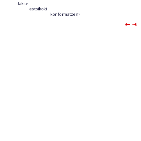
dakite
estoikoki
konformatzen?