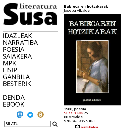
Babiecaren hotzikarak
Joseba Alkalde
IDAZLEAK
NARRATIBA
POESIA
SAIAKERA
MPK
LISIPE
GANBILA
BESTERIK
DENDA
EBOOK
1986, poesia
Susa 83-86
25
80 orrialde
978-84-39857-30-3
aurkibidea