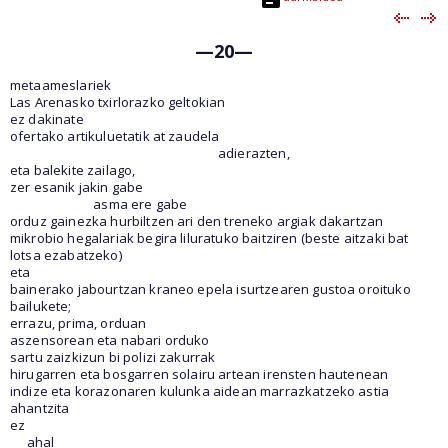
—20—
metaameslariek
Las Arenasko txirlorazko geltokian
ez dakinate
ofertako artikuluetatik at zaudela
adierazten,
eta balekite zailago,
zer esanik jakin gabe
asma ere gabe
orduz gainezka hurbiltzen ari den treneko argiak dakartzan
mikrobio hegalariak begira liluratuko baitziren (beste aitzaki bat
lotsa ezabatzeko)
eta
bainerako jabourtzan kraneo epela isurtzearen gustoa oroituko
bailukete;
errazu, prima, orduan
aszensorean eta nabari orduko
sartu zaizkizun bi polizi zakurrak
hirugarren eta bosgarren solairu artean irensten hautenean
indize eta korazonaren kulunka aidean marrazkatzeko astia
ahantzita
ez
ahal