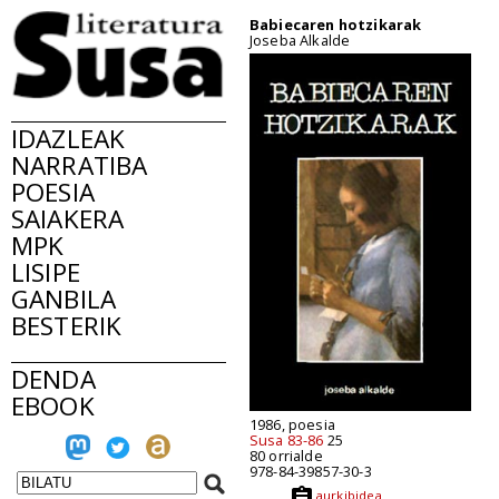
Babiecaren hotzikarak
Joseba Alkalde
IDAZLEAK
NARRATIBA
POESIA
SAIAKERA
MPK
LISIPE
GANBILA
BESTERIK
DENDA
EBOOK
1986, poesia
Susa 83-86
25
80 orrialde
978-84-39857-30-3
aurkibidea