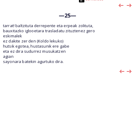
—25—
tarrat! baltzituta derrepente eta erpeak zolituta,
bauxitazko iglooetara trasladatu zituztenez gero
eskimalek
ez dakite zer den (Koldo lekuko)
hutsik egotea, hustasunik ere gabe
eta ez dira sudurrez musukatzen
agian
sayonara batekin agurtuko dira.