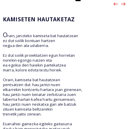
KAMISETEN HAUTAKETAZ
O
rain, janzteko kamiseta bat hautatzean
ez dut soilik kontuan hartzen
negua den ala udaberria.
Ez dut soilik proiektatzen egun horretan
norekin egongo naizen eta
ea egokia den haiekin partekatzea
marra, kolore edota testu horiek.
Orain, kamiseta bat hautatzean
pentsatzen dut: hau jantzi nuen
elkarrekin kontzertu hartara joan ginenean,
hau jantzi nuen txinatar zerbitzaria zuen
taberna hartan kafea hartu genuenean,
hau jantzi nuen neskatxa gari ale batzuk
zituen kamiseta beltzarekin
trenetik jaitsi zenean.
Esanahiei gainezka egiteko gaitasuna
dauka hain menostutako maitasunak.