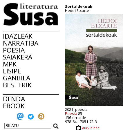
Sortaldekoak
Hedoi Etxarte
IDAZLEAK
NARRATIBA
POESIA
SAIAKERA
MPK
LISIPE
GANBILA
BESTERIK
DENDA
EBOOK
2021, poesia
Poesia
85
136 orrialde
978-84-17051-72-3
aurkibidea