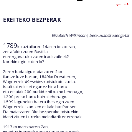
EREITEKO BEZPERAK
Elizabeth Wilkinsoni, bere ukabilkadengatik
1789
ko uztailaren 14aren bezperan,
zer afaldu zuten Bastilla
eurenganatuko zuten iraultzaileek?
Norekin egin zuten lo?
Zeren badakigu maiatzaren 2ko
iluntze luze hartan, 1849ko Dresdenen,
Wagnerrek
Marseillesa
txistukatu zuela.
Iraultzaileek sei egunez hiria hartu
eta etsaiak 200 burkide hil baino lehenago,
1.200 preso hartu baino lehenago.
1.599 lagunekin batera ihes egin zuen
Wagnerrek. Izan zen eskale bat Parisen.
Eta maiatzaren 3ko bezperako txistuekin
idatzi zituen Lurreko melodiarik ederrenak.
1917ko martxoaren 7an,
mundua inarrosiko zuen urriaren aurretik,