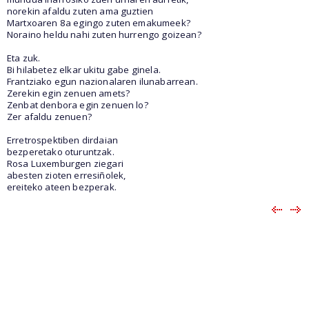
norekin afaldu zuten ama guztien
Martxoaren 8a egingo zuten emakumeek?
Noraino heldu nahi zuten hurrengo goizean?
Eta zuk.
Bi hilabetez elkar ukitu gabe ginela.
Frantziako egun nazionalaren ilunabarrean.
Zerekin egin zenuen amets?
Zenbat denbora egin zenuen lo?
Zer afaldu zenuen?
Erretrospektiben dirdaian
bezperetako oturuntzak.
Rosa Luxemburgen ziegari
abesten zioten erresiñolek,
ereiteko ateen bezperak.