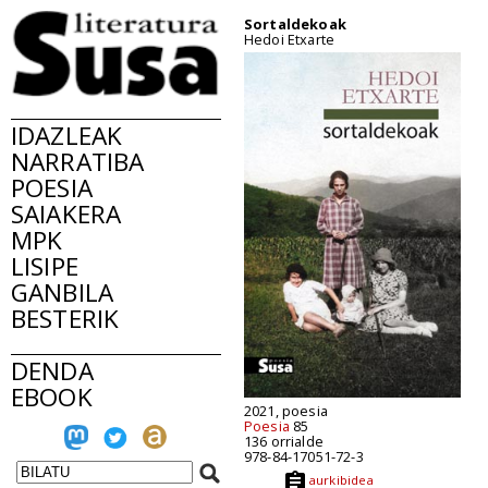
Sortaldekoak
Hedoi Etxarte
IDAZLEAK
NARRATIBA
POESIA
SAIAKERA
MPK
LISIPE
GANBILA
BESTERIK
DENDA
EBOOK
2021, poesia
Poesia
85
136 orrialde
978-84-17051-72-3
aurkibidea