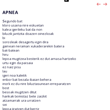
APNEA
s
egundo bat
kloro usaina nire eskuetan
kalea igerileku bat da non
biluzik jantzita doazen oinezkoak
bi
sorosleak desagertu egin dira
gainean neraman xukaderarekin batera
bat-batean
hiru
lepoa mugitzea besterik ez dut arnasa hartzeko
urtu egin da paisaia
ez naiz pisu
lau
igeri noa kaletik
enbor bat bezala ibaian behera
inork ez du nire biluztasunean erreparatzen
bost
besoak mugitzen ditut
hankak tximistaz bete zaizkit
atzamarrak ura urratzen
sei
lepoa jiratzen dut berriz