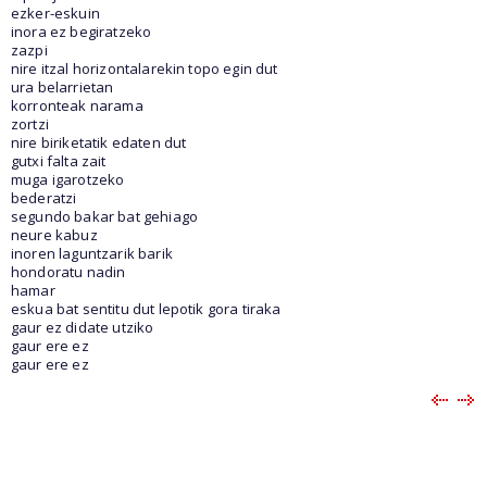
ezker-eskuin
inora ez begiratzeko
zazpi
nire itzal horizontalarekin topo egin dut
ura belarrietan
korronteak narama
zortzi
nire biriketatik edaten dut
gutxi falta zait
muga igarotzeko
bederatzi
segundo bakar bat gehiago
neure kabuz
inoren laguntzarik barik
hondoratu nadin
hamar
eskua bat sentitu dut lepotik gora tiraka
gaur ez didate utziko
gaur ere ez
gaur ere ez