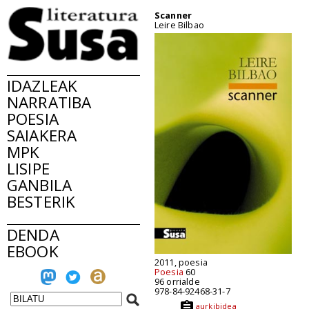
Scanner
Leire Bilbao
IDAZLEAK
NARRATIBA
POESIA
SAIAKERA
MPK
LISIPE
GANBILA
BESTERIK
DENDA
EBOOK
2011, poesia
Poesia
60
96 orrialde
978-84-92468-31-7
aurkibidea