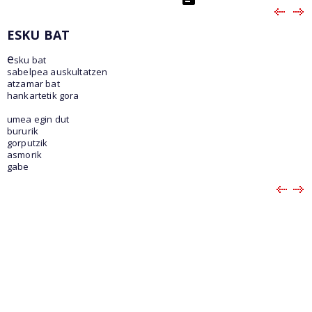
ESKU BAT
e
sku bat
sabelpea auskultatzen
atzamar bat
hankartetik gora
umea egin dut
bururik
gorputzik
asmorik
gabe