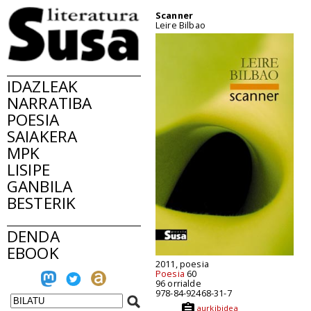
Scanner
Leire Bilbao
IDAZLEAK
NARRATIBA
POESIA
SAIAKERA
MPK
LISIPE
GANBILA
BESTERIK
DENDA
EBOOK
2011, poesia
Poesia
60
96 orrialde
978-84-92468-31-7
aurkibidea