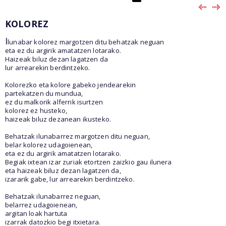
KOLOREZ
I
lunabar kolorez margotzen ditu behatzak neguan
eta ez du argirik amatatzen lotarako.
Haizeak biluz dezan lagatzen da
lur arrearekin berdintzeko.
Kolorezko eta kolore gabeko jendearekin
partekatzen du mundua,
ez du malkorik alferrik isurtzen
kolorez ez husteko,
haizeak biluz dezanean ikusteko.
Behatzak ilunabarrez margotzen ditu neguan,
belar kolorez udagoienean,
eta ez du argirik amatatzen lotarako.
Begiak ixtean izar zuriak etortzen zaizkio gau ilunera
eta haizeak biluz dezan lagatzen da,
izararik gabe, lur arrearekin berdintzeko.
Behatzak ilunabarrez neguan,
belarrez udagoienean,
argitan loak hartuta
izarrak datozkio begi itxietara.