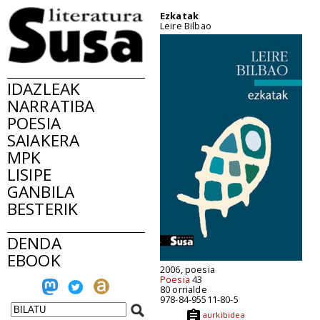
Ezkatak
Leire Bilbao
IDAZLEAK
NARRATIBA
POESIA
SAIAKERA
MPK
LISIPE
GANBILA
BESTERIK
DENDA
EBOOK
2006, poesia
Poesia
43
80 orrialde
978-84-95511-80-5
aurkibidea