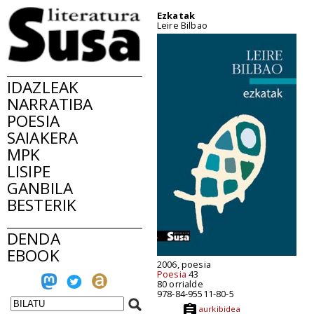
Ezkatak
Leire Bilbao
IDAZLEAK
NARRATIBA
POESIA
SAIAKERA
MPK
LISIPE
GANBILA
BESTERIK
DENDA
EBOOK
2006, poesia
Poesia
43
80 orrialde
978-84-95511-80-5
aurkibidea