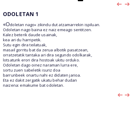
ODOLETAN 1
«O
doletan nago» zikindu dut atzamarrekin ispiluan.
Odoletan nago baina ez naiz emeago sentitzen.
Kalez beterik daude usainak,
kea ari du harripetik.
Sutu egin dira teilatuak,
masail gorritu bat da zerua albotik pasatzean,
orratzetatik tantaka ari dira segundo odolkarak,
lotsaturik erori dira hostoak ukitu orduko.
Odoletan dago oinez naraman lurra ere,
sortu zuen sabeletik isuriz doa
barrunbeek onartu nahi ez didaten jarioa.
Eta ez dakit zergatik ukatu behar dudan
naizena: emakume bat odoletan.