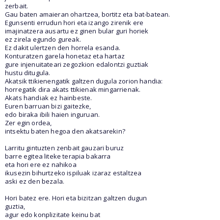
zerbait.
Gau baten amaieran ohartzea, bortitz eta bat-batean.
Egunsenti errudun hori eta izango zirenik ere
imajinatzera ausartu ez ginen bular guri horiek
ez zirela egundo gureak.
Ez dakit ulertzen den horrela esanda.
Konturatzen garela honetaz eta hartaz
gure injenuitateari zegozkion edalontzi guztiak
hustu ditugula.
Akatsik ttikienengatik galtzen dugula zorion handia:
horregatik dira akats ttikienak mingarrienak.
Akats handiak ez hainbeste.
Euren barruan bizi gaitezke,
edo biraka ibili haien inguruan.
Zer egin ordea,
intsektu baten hegoa den akatsarekin?
Larritu gintuzten zenbait gauzari buruz
barre egitea liteke terapia bakarra
eta hori ere ez nahikoa
ikusezin bihurtzeko ispiluak izaraz estaltzea
aski ez den bezala.
Hori batez ere. Hori eta bizitzan galtzen dugun
guztia,
agur edo konplizitate keinu bat