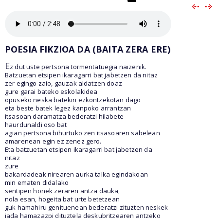
POESIA FIKZIOA DA (BAITA ZERA ERE)
E
z dut uste pertsona tormentatuegia naizenik.
Batzuetan etsipen ikaragarri bat jabetzen da nitaz
zer egingo zaio, gauzak aldatzen doaz
gure garai bateko eskolakidea
opuseko neska batekin ezkontzekotan dago
eta beste batek legez kanpoko arrantzan
itsasoan daramatza bederatzi hilabete
haurdunaldi oso bat
agian pertsona bihurtuko zen itsasoaren sabelean
amarenean egin ez zenez gero.
Eta batzuetan etsipen ikaragarri bat jabetzen da
nitaz
zure
bakardadeak nirearen aurka talka egindakoan
min ematen didalako
sentipen honek zeraren antza dauka,
nola esan, hogeita bat urte betetzean
guk hamahiru genituenean bederatzi zituzten neskek
jada hamazazpi dituztela deskubritzearen antzeko