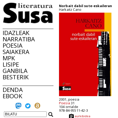
Norbait dabil sute-eskaileran
Harkaitz Cano
IDAZLEAK
NARRATIBA
POESIA
SAIAKERA
MPK
LISIPE
GANBILA
BESTERIK
DENDA
EBOOK
2001, poesia
Poesia
31
104 orrialde
978-84-95511-42-3
aurkibidea