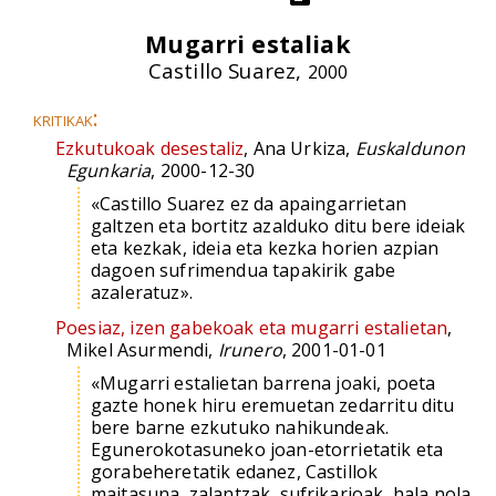
Mugarri estaliak
Castillo Suarez,
2000
kritikak:
Ezkutukoak desestaliz
, Ana Urkiza,
Euskaldunon
Egunkaria
, 2000-12-30
«Castillo Suarez ez da apaingarrietan
galtzen eta bortitz azalduko ditu bere ideiak
eta kezkak, ideia eta kezka horien azpian
dagoen sufrimendua tapakirik gabe
azaleratuz».
Poesiaz, izen gabekoak eta mugarri estalietan
,
Mikel Asurmendi,
Irunero
, 2001-01-01
«Mugarri estalietan barrena joaki, poeta
gazte honek hiru eremuetan zedarritu ditu
bere barne ezkutuko nahikundeak.
Egunerokotasuneko joan-etorrietatik eta
gorabeheretatik edanez, Castillok
maitasuna, zalantzak, sufrikarioak, hala nola