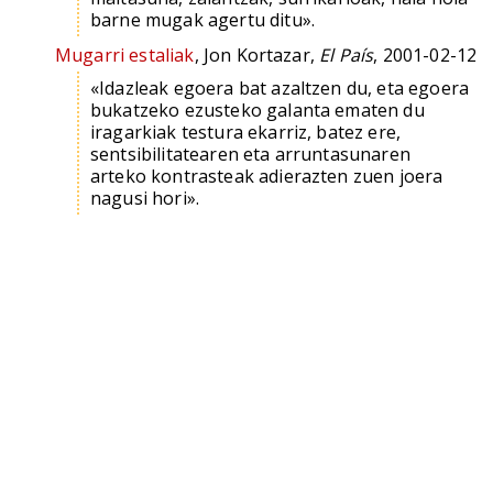
barne mugak agertu ditu».
Mugarri estaliak
, Jon Kortazar,
El País
, 2001-02-12
«Idazleak egoera bat azaltzen du, eta egoera
bukatzeko ezusteko galanta ematen du
iragarkiak testura ekarriz, batez ere,
sentsibilitatearen eta arruntasunaren
arteko kontrasteak adierazten zuen joera
nagusi hori».