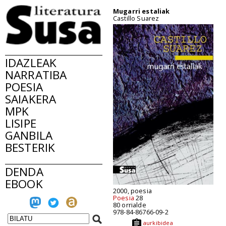
Mugarri estaliak
Castillo Suarez
IDAZLEAK
NARRATIBA
POESIA
SAIAKERA
MPK
LISIPE
GANBILA
BESTERIK
DENDA
EBOOK
2000, poesia
Poesia
28
80 orrialde
978-84-86766-09-2
aurkibidea