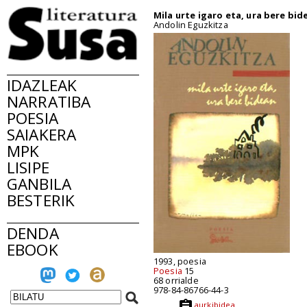
Mila urte igaro eta, ura bere bid
Andolin Eguzkitza
IDAZLEAK
NARRATIBA
POESIA
SAIAKERA
MPK
LISIPE
GANBILA
BESTERIK
DENDA
EBOOK
1993, poesia
Poesia
15
68 orrialde
978-84-86766-44-3
aurkibidea