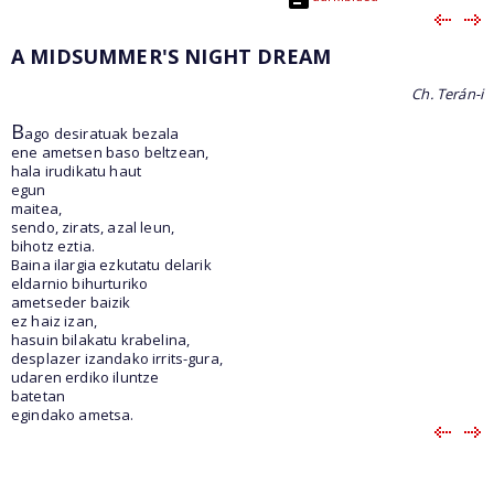
A MIDSUMMER'S NIGHT DREAM
Ch. Terán-i
B
ago desiratuak bezala
ene ametsen baso beltzean,
hala irudikatu haut
egun
maitea,
sendo, zirats, azal leun,
bihotz eztia.
Baina ilargia ezkutatu delarik
eldarnio bihurturiko
ametseder baizik
ez haiz izan,
hasuin bilakatu krabelina,
desplazer izandako irrits-gura,
udaren erdiko iluntze
batetan
egindako ametsa.