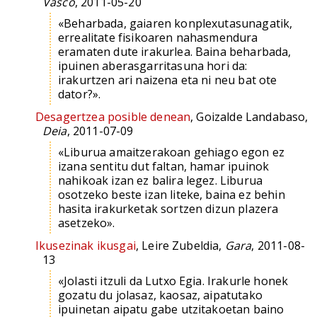
Vasco
, 2011-05-20
«Beharbada, gaiaren konplexutasunagatik,
errealitate fisikoaren nahasmendura
eramaten dute irakurlea. Baina beharbada,
ipuinen aberasgarritasuna hori da:
irakurtzen ari naizena eta ni neu bat ote
dator?».
Desagertzea posible denean
, Goizalde Landabaso,
Deia
, 2011-07-09
«Liburua amaitzerakoan gehiago egon ez
izana sentitu dut faltan, hamar ipuinok
nahikoak izan ez balira legez. Liburua
osotzeko beste izan liteke, baina ez behin
hasita irakurketak sortzen dizun plazera
asetzeko».
Ikusezinak ikusgai
, Leire Zubeldia,
Gara
, 2011-08-
13
«Jolasti itzuli da Lutxo Egia. Irakurle honek
gozatu du jolasaz, kaosaz, aipatutako
ipuinetan aipatu gabe utzitakoetan baino