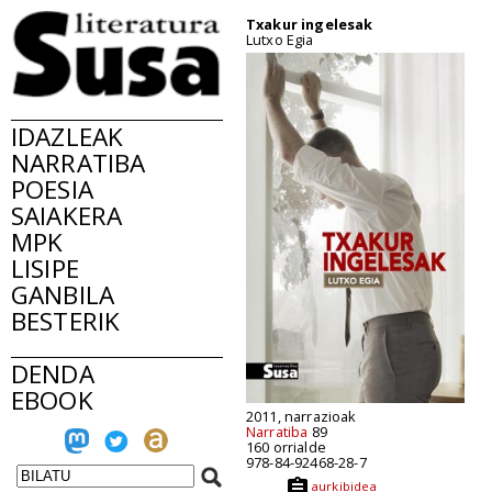
Txakur ingelesak
Lutxo Egia
IDAZLEAK
NARRATIBA
POESIA
SAIAKERA
MPK
LISIPE
GANBILA
BESTERIK
DENDA
EBOOK
2011, narrazioak
Narratiba
89
160 orrialde
978-84-92468-28-7
aurkibidea