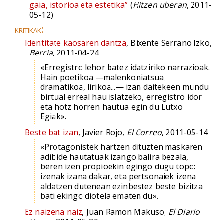
gaia, istorioa eta estetika”
(
Hitzen uberan
, 2011-
05-12)
kritikak:
Identitate kaosaren dantza
, Bixente Serrano Izko,
Berria
, 2011-04-24
«Erregistro lehor batez idatziriko narrazioak.
Hain poetikoa —malenkoniatsua,
dramatikoa, lirikoa...— izan daitekeen mundu
birtual erreal hau islatzeko, erregistro idor
eta hotz horren hautua egin du Lutxo
Egiak».
Beste bat izan
, Javier Rojo,
El Correo
, 2011-05-14
«Protagonistek hartzen dituzten maskaren
adibide hautatuak izango balira bezala,
beren izen propioekin egingo dugu topo:
izenak izana dakar, eta pertsonaiek izena
aldatzen dutenean ezinbestez beste bizitza
bati ekingo diotela ematen du».
Ez naizena naiz
, Juan Ramon Makuso,
El Diario