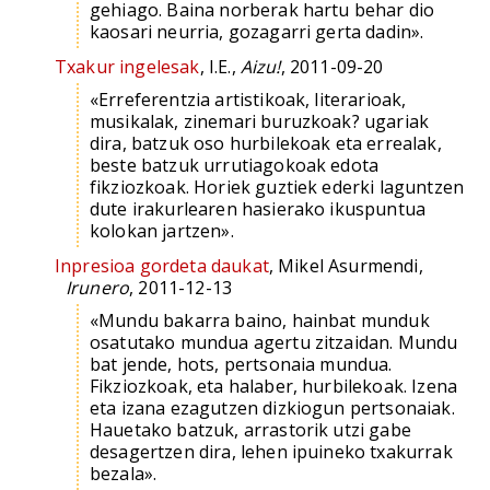
gehiago. Baina norberak hartu behar dio
kaosari neurria, gozagarri gerta dadin».
Txakur ingelesak
, I.E.,
Aizu!
, 2011-09-20
«Erreferentzia artistikoak, literarioak,
musikalak, zinemari buruzkoak? ugariak
dira, batzuk oso hurbilekoak eta errealak,
beste batzuk urrutiagokoak edota
fikziozkoak. Horiek guztiek ederki laguntzen
dute irakurlearen hasierako ikuspuntua
kolokan jartzen».
Inpresioa gordeta daukat
, Mikel Asurmendi,
Irunero
, 2011-12-13
«Mundu bakarra baino, hainbat munduk
osatutako mundua agertu zitzaidan. Mundu
bat jende, hots, pertsonaia mundua.
Fikziozkoak, eta halaber, hurbilekoak. Izena
eta izana ezagutzen dizkiogun pertsonaiak.
Hauetako batzuk, arrastorik utzi gabe
desagertzen dira, lehen ipuineko txakurrak
bezala».