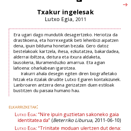
Txakur ingelesak
Lutxo Egia,
2011
Era ugari dago mundutik desagertzeko. Heriotza da
drastikoena, eta horrexegatik beti lehenbizi aipatzen
dena, ipuin bilduma honetan bezala. Gero datoz
bestelakoak: kartzela, ihesa, ezkutatzea, bakardadea,
alderrai ibiltzea, deitura eta itxura aldaketa,
lausokeria, liluramenduzko amarrua. Eta agian
lañoena: oharkabean igarotzea.
Irakurri ahala desegin egiten diren biografietako
hitzak eta itzalak dirudite Lutxo Egiaren kontakizunek.
Lanbroaren antzera dena gerizatzen duen estiloak
bustitzen du paisaia humano hau.
elkarrizketak:
Lutxo Egia:
“Nire ipuin guztietan sakoneko gaia
identitatea da”
(
Beterriko Liburua
, 2011-06-10)
Lutxo Egia:
“Trinitate moduan ulertzen dut dena: