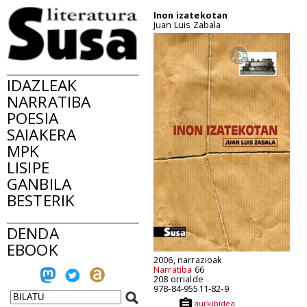
Inon izatekotan
Juan Luis Zabala
IDAZLEAK
NARRATIBA
POESIA
SAIAKERA
MPK
LISIPE
GANBILA
BESTERIK
DENDA
EBOOK
2006, narrazioak
Narratiba
66
208 orrialde
978-84-95511-82-9
aurkibidea