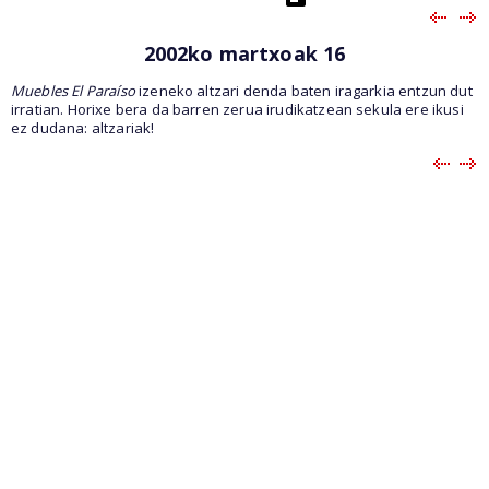
2002ko martxoak 16
Muebles El Paraíso
izeneko altzari denda baten iragarkia entzun dut
irratian. Horixe bera da barren zerua irudikatzean sekula ere ikusi
ez dudana: altzariak!