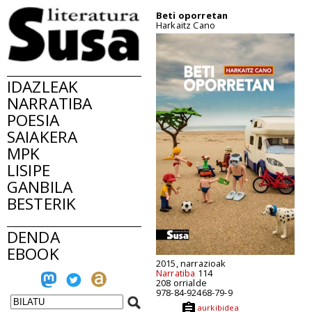
Beti oporretan
Harkaitz Cano
IDAZLEAK
NARRATIBA
POESIA
SAIAKERA
MPK
LISIPE
GANBILA
BESTERIK
DENDA
EBOOK
2015, narrazioak
Narratiba
114
208 orrialde
978-84-92468-79-9
aurkibidea