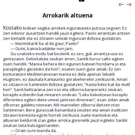
Arrokarik altuena
Kostako
bideari segika arrokek inguratutako putzua zegoen. Ez
zen edonor ausartzen handik jauzi egitera. Paolo arrantzan aritzen
zen bertatik eta ez zitzaion umeak inguruan ibiltzea gustatzen.
— Marmokarik ba al da gaur, Paolo?
— Gutxi, baina badakite non jarri.
Gu uxatzeko modu bat besterik ez zen, guk arrantza uxa ez
geniezaion. Debekatuta zeukan arren, Santik buruz salto egiten
zuen handik. “Marea behera den egunen batean hondarra jo eta
paraplegiko geratuko da hori”, esaten zuen gure amak. Ez zen
konturatzen Mediterraneoan marea ez dela apenas lekutik
mugitzen, ez daukala Kantauriko gorabeherekin zerikusirik. Amari
ez zitzaion ni Santirekin ibiltzea gustatzen. “Kasta bitxo bat da mutil
hori”. Santi beltzarana zen oso eta zilborra kanporantz zeukan,
korapilo ezberdin bat nirearen ondoan. “Leku bakoitzean korapilo
diferentea egiten diete umeei jaiotzen direnean”, esan zidan amak
zilborraz galdetu nionean. Nik marinelen zilborra deitzen nion
Santirenari. Bere gurasoak bananduta zeuden eta amari iruditzen
zitzaion bereizita egote horrek zerikusia zuela marmokei eta
altuerari beldurrik izan gabe arroka gorenetik jauzi egiteko Santik
zeukan seta kutsagarriarekin.
— Orain zure txanda da.