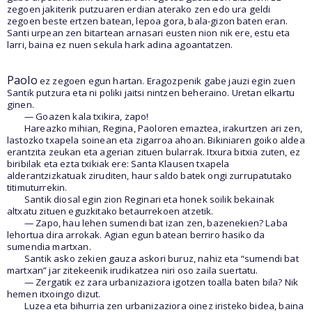
zegoen jakiterik putzuaren erdian aterako zen edo ura geldi
zegoen beste ertzen batean, lepoa gora, bala-gizon baten eran.
Santi urpean zen bitartean arnasari eusten nion nik ere, estu eta
larri, baina ez nuen sekula hark adina agoantatzen.
Paolo
ez zegoen egun hartan. Eragozpenik gabe jauzi egin zuen
Santik putzura eta ni poliki jaitsi nintzen beheraino. Uretan elkartu
ginen.
— Goazen kala txikira, zapo!
Hareazko mihian, Regina, Paoloren emaztea, irakurtzen ari zen,
lastozko txapela soinean eta zigarroa ahoan. Bikiniaren goiko aldea
erantzita zeukan eta agerian zituen bularrak. Itxura bitxia zuten, ez
biribilak eta ezta txikiak ere: Santa Klausen txapela
alderantzizkatuak ziruditen, haur saldo batek ongi zurrupatutako
titimuturrekin.
Santik diosal egin zion Reginari eta honek soilik bekainak
altxatu zituen eguzkitako betaurrekoen atzetik.
— Zapo, hau lehen sumendi bat izan zen, bazenekien? Laba
lehortua dira arrokak. Agian egun batean berriro hasiko da
sumendia martxan.
Santik asko zekien gauza askori buruz, nahiz eta “sumendi bat
martxan” jar zitekeenik irudikatzea niri oso zaila suertatu.
— Zergatik ez zara urbanizaziora igotzen toalla baten bila? Nik
hemen itxoingo dizut.
Luzea eta bihurria zen urbanizaziora oinez iristeko bidea, baina