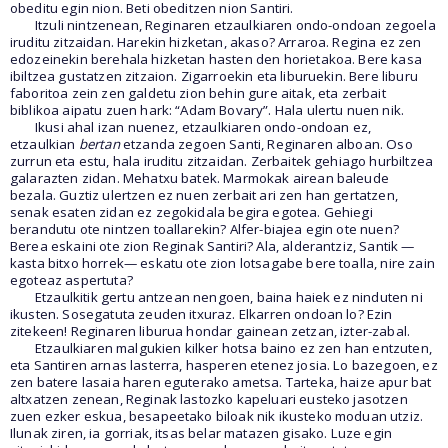
obeditu egin nion. Beti obeditzen nion Santiri.
Itzuli nintzenean, Reginaren etzaulkiaren ondo-ondoan zegoela
iruditu zitzaidan. Harekin hizketan, akaso? Arraroa. Regina ez zen
edozeinekin berehala hizketan hasten den horietakoa. Bere kasa
ibiltzea gustatzen zitzaion. Zigarroekin eta liburuekin. Bere liburu
faboritoa zein zen galdetu zion behin gure aitak, eta zerbait
biblikoa aipatu zuen hark: “Adam Bovary”. Hala ulertu nuen nik.
Ikusi ahal izan nuenez, etzaulkiaren ondo-ondoan ez,
etzaulkian
bertan
etzanda zegoen Santi, Reginaren alboan. Oso
zurrun eta estu, hala iruditu zitzaidan. Zerbaitek gehiago hurbiltzea
galarazten zidan. Mehatxu batek. Marmokak airean baleude
bezala. Guztiz ulertzen ez nuen zerbait ari zen han gertatzen,
senak esaten zidan ez zegokidala begira egotea. Gehiegi
berandutu ote nintzen toallarekin? Alfer-biajea egin ote nuen?
Berea eskaini ote zion Reginak Santiri? Ala, alderantziz, Santik —
kasta bitxo horrek— eskatu ote zion lotsagabe bere toalla, nire zain
egoteaz aspertuta?
Etzaulkitik gertu antzean nengoen, baina haiek ez ninduten ni
ikusten. Sosegatuta zeuden itxuraz. Elkarren ondoan lo? Ezin
zitekeen! Reginaren liburua hondar gainean zetzan, izter-zabal.
Etzaulkiaren malgukien kilker hotsa baino ez zen han entzuten,
eta Santiren arnas lasterra, hasperen etenez josia. Lo bazegoen, ez
zen batere lasaia haren eguterako ametsa. Tarteka, haize apur bat
altxatzen zenean, Reginak lastozko kapeluari eusteko jasotzen
zuen ezker eskua, besapeetako biloak nik ikusteko moduan utziz.
Ilunak ziren, ia gorriak, itsas belar matazen gisako. Luze egin