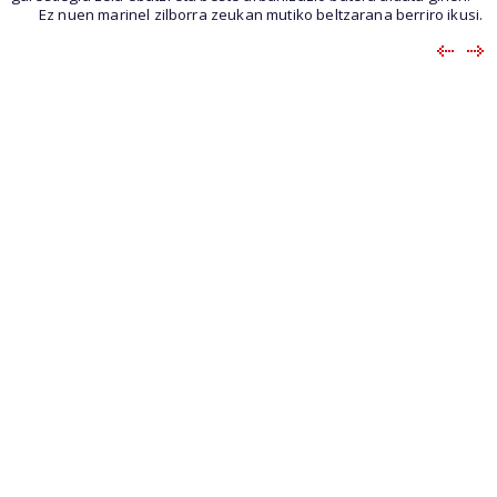
Ez nuen marinel zilborra zeukan mutiko beltzarana berriro ikusi.