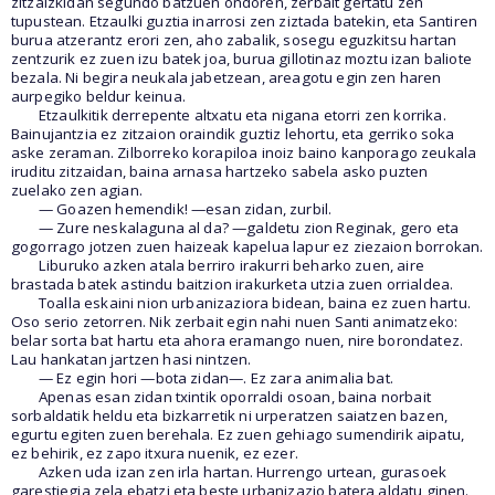
zitzaizkidan segundo batzuen ondoren, zerbait gertatu zen
tupustean. Etzaulki guztia inarrosi zen ziztada batekin, eta Santiren
burua atzerantz erori zen, aho zabalik, sosegu eguzkitsu hartan
zentzurik ez zuen izu batek joa, burua gillotinaz moztu izan baliote
bezala. Ni begira neukala jabetzean, areagotu egin zen haren
aurpegiko beldur keinua.
Etzaulkitik derrepente altxatu eta nigana etorri zen korrika.
Bainujantzia ez zitzaion oraindik guztiz lehortu, eta gerriko soka
aske zeraman. Zilborreko korapiloa inoiz baino kanporago zeukala
iruditu zitzaidan, baina arnasa hartzeko sabela asko puzten
zuelako zen agian.
— Goazen hemendik! —esan zidan, zurbil.
— Zure neskalaguna al da? —galdetu zion Reginak, gero eta
gogorrago jotzen zuen haizeak kapelua lapur ez ziezaion borrokan.
Liburuko azken atala berriro irakurri beharko zuen, aire
brastada batek astindu baitzion irakurketa utzia zuen orrialdea.
Toalla eskaini nion urbanizaziora bidean, baina ez zuen hartu.
Oso serio zetorren. Nik zerbait egin nahi nuen Santi animatzeko:
belar sorta bat hartu eta ahora eramango nuen, nire borondatez.
Lau hankatan jartzen hasi nintzen.
— Ez egin hori —bota zidan—. Ez zara animalia bat.
Apenas esan zidan txintik oporraldi osoan, baina norbait
sorbaldatik heldu eta bizkarretik ni urperatzen saiatzen bazen,
egurtu egiten zuen berehala. Ez zuen gehiago sumendirik aipatu,
ez behirik, ez zapo itxura nuenik, ez ezer.
Azken uda izan zen irla hartan. Hurrengo urtean, gurasoek
garestiegia zela ebatzi eta beste urbanizazio batera aldatu ginen.