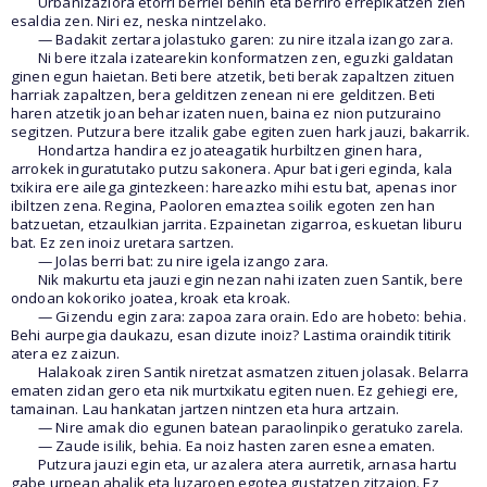
Urbanizaziora etorri berriei behin eta berriro errepikatzen zien
esaldia zen. Niri ez, neska nintzelako.
— Badakit zertara jolastuko garen: zu nire itzala izango zara.
Ni bere itzala izatearekin konformatzen zen, eguzki galdatan
ginen egun haietan. Beti bere atzetik, beti berak zapaltzen zituen
harriak zapaltzen, bera gelditzen zenean ni ere gelditzen. Beti
haren atzetik joan behar izaten nuen, baina ez nion putzuraino
segitzen. Putzura bere itzalik gabe egiten zuen hark jauzi, bakarrik.
Hondartza handira ez joateagatik hurbiltzen ginen hara,
arrokek inguratutako putzu sakonera. Apur bat igeri eginda, kala
txikira ere ailega gintezkeen: hareazko mihi estu bat, apenas inor
ibiltzen zena. Regina, Paoloren emaztea soilik egoten zen han
batzuetan, etzaulkian jarrita. Ezpainetan zigarroa, eskuetan liburu
bat. Ez zen inoiz uretara sartzen.
— Jolas berri bat: zu nire igela izango zara.
Nik makurtu eta jauzi egin nezan nahi izaten zuen Santik, bere
ondoan kokoriko joatea, kroak eta kroak.
— Gizendu egin zara: zapoa zara orain. Edo are hobeto: behia.
Behi aurpegia daukazu, esan dizute inoiz? Lastima oraindik titirik
atera ez zaizun.
Halakoak ziren Santik niretzat asmatzen zituen jolasak. Belarra
ematen zidan gero eta nik murtxikatu egiten nuen. Ez gehiegi ere,
tamainan. Lau hankatan jartzen nintzen eta hura artzain.
— Nire amak dio egunen batean paraolinpiko geratuko zarela.
— Zaude isilik, behia. Ea noiz hasten zaren esnea ematen.
Putzura jauzi egin eta, ur azalera atera aurretik, arnasa hartu
gabe urpean ahalik eta luzaroen egotea gustatzen zitzaion. Ez